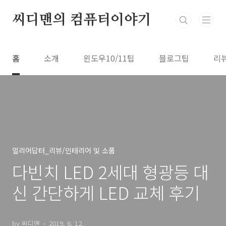
본문 바로가기
씨디맨의 컴퓨터이야기
홈
소개
윈도우10/11팁
블로그팁
리
얼리어답터_리뷰/인테리어 및 소품
다빈치 LED 2세대 형광등 대
신 간단하게 LED 교체 후기
by 씨디맨
2019. 6. 12.