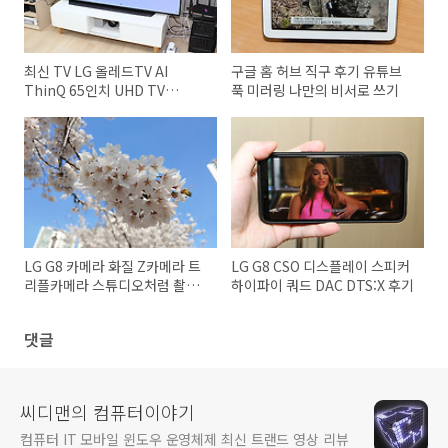
최신 TV LG 올레드TV AI
구글 홈 허브 직구 후기 유튜브
ThinQ 65인치 UHD TV
푹 미러링 나만의 비서로 쓰기
OLED65C9GNA 특장점 후기
LG G8 카메라 화질 Z카메라 트
LG G8 CSO 디스플레이 스피커
리플카메라 스튜디오처럼 촬영
하이파이 쿼드 DAC DTS:X 후기
하기
댓글
씨디맨의 컴퓨터이야기
컴퓨터 IT 모바일 윈도우 운영체제 최신 트랜드 영상 리뷰