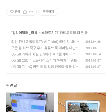
공감
구독하기
'
얼리어답터_리뷰
>
스마트기기
' 카테고리의 다른 글
최신 TV LG 올레드TV AI ThinQ 65인치 UHD
2019.04.26
TV OLED65C9GNA 특장점 후기
구글 홈 허브 직구 후기 유튜브 푹 미러링 나만의
2019.04.17
(1)
비서로 쓰기
LG G8 카메라 화질 Z카메라 트리플카메라 스튜
2019.04.14
(1)
디오처럼 촬영하기
LG G8 CSO 디스플레이 스피커 하이파이 쿼드 D
2019.03.27
(1)
AC DTS:X 후기
LG G8 ThinQ 카민 레드 컬러 카메라 돌출 없고
2019.03.27
(5)
리비서홀 없는 세련된 디자인
(2)
관련글