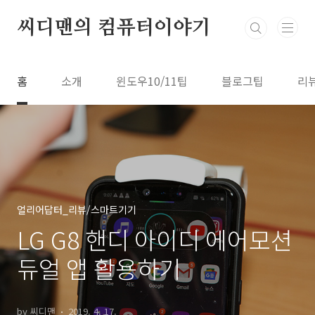
본문 바로가기
씨디맨의 컴퓨터이야기
홈
소개
윈도우10/11팁
블로그팁
리
얼리어답터_리뷰/스마트기기
LG G8 핸디 아이디 에어모션
듀얼 앱 활용하기
by 씨디맨
2019. 4. 17.