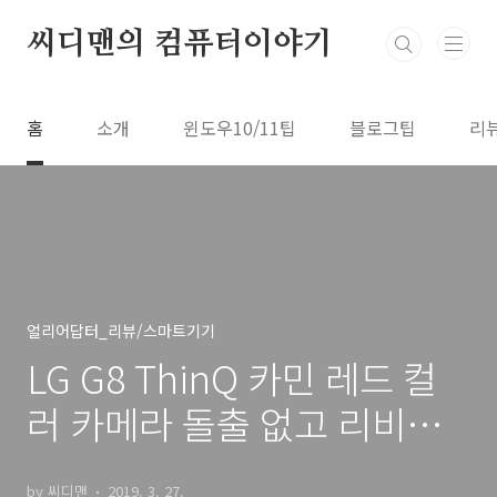
본문 바로가기
씨디맨의 컴퓨터이야기
홈
소개
윈도우10/11팁
블로그팁
리
얼리어답터_리뷰/스마트기기
LG G8 ThinQ 카민 레드 컬
러 카메라 돌출 없고 리비서
홀 없는 세련된 디자인
by 씨디맨
2019. 3. 27.