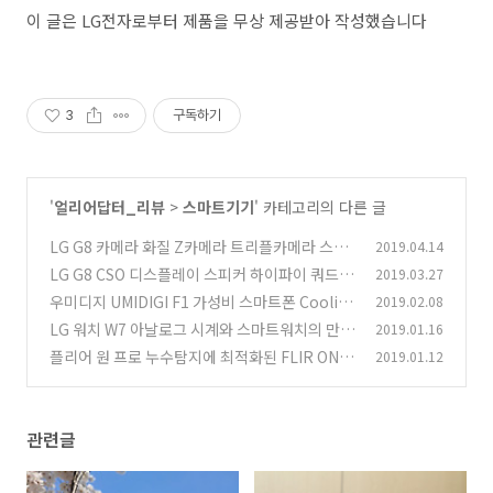
이 글은 LG전자로부터 제품을 무상 제공받아 작성했습니다
3
구독하기
'
얼리어답터_리뷰
>
스마트기기
' 카테고리의 다른 글
LG G8 카메라 화질 Z카메라 트리플카메라 스튜
2019.04.14
디오처럼 촬영하기
LG G8 CSO 디스플레이 스피커 하이파이 쿼드 D
2019.03.27
(1)
AC DTS:X 후기
우미디지 UMIDIGI F1 가성비 스마트폰 CooliC
2019.02.08
(5)
ool 할인
LG 워치 W7 아날로그 시계와 스마트워치의 만남
2019.01.16
(3)
성능 배터리
플리어 원 프로 누수탐지에 최적화된 FLIR ONE
2019.01.12
(0)
PRO
(0)
관련글