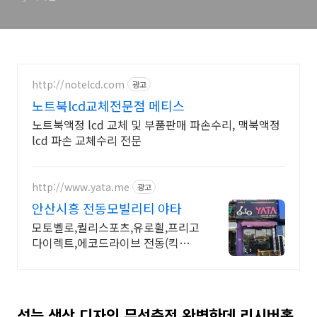
http://notelcd.com
광고
노트북lcd교체전문점 메티스
노트북액정 lcd 교체 및 부품판매 파손수리, 맥북액정
lcd 파손 교체수리 전문
http://www.yata.me
광고
안산시흥 전동모빌리티 야타
모토벨로,퀄리스포츠,유로휠,프리고
다이렉트,에코드라이브 전동(킥보
드,자전거,스쿠터)
성능 색상 디자인 무선충전 완벽한데 리시버홀