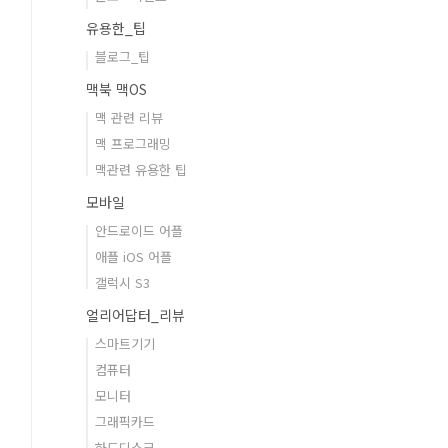
유용한_팁
블로그_팁
맥북 맥OS
맥 관련 리뷰
맥 프로그래밍
맥관련 유용한 팁
모바일
안드로이드 어플
애플 iOS 어플
갤럭시 S3
얼리어답터_리뷰
스마트기기
컴퓨터
모니터
그래픽카드
하드디스크