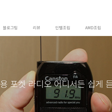
블로그팁
리뷰
인텔조립
AMD조립
대용 포켓 라디오 어디서든 쉽게 