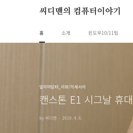
본문 바로가기
씨디맨의 컴퓨터이야기
홈
소개
윈도우10/11팁
얼리어답터_리뷰/악세서리
캔스톤 E1 시그날 휴
by 씨디맨
2019. 4. 6.