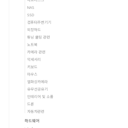
NAS
SSD
컴퓨터주변기기
외장하드
튜닝 쿨링 관련
노트북
카메라 관련
악세서리
키보드
마우스
열화상카메라
유무선공유기
인테리어 및 소품
드론
자동차관련
하드웨어