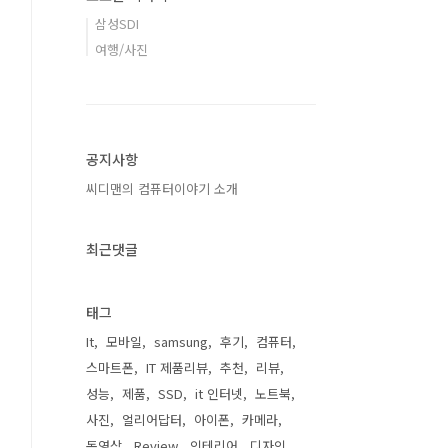
삼성SDI
여행/사진
공지사항
씨디맨의 컴퓨터이야기 소개
최근댓글
태그
It
모바일
samsung
후기
컴퓨터
스마트폰
IT 제품리뷰
추천
리뷰
성능
제품
SSD
it 인터넷
노트북
사진
얼리어답터
아이폰
카메라
동영상
Review
인테리어
디자인