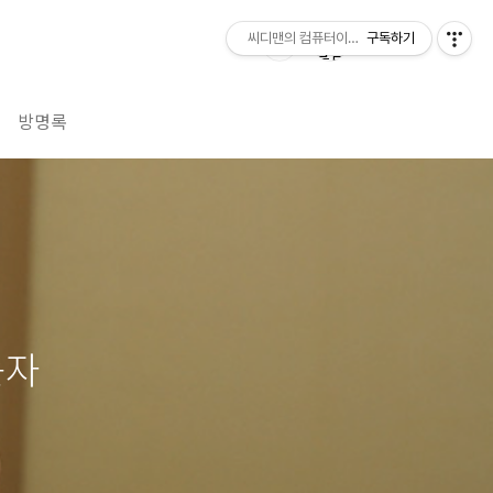
씨디맨의 컴퓨터이야기
구독하기
방명록
듣자