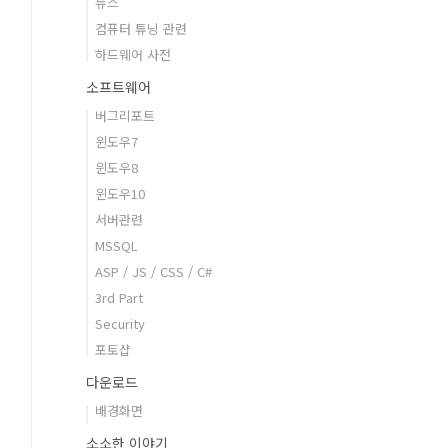
뉴스
컴퓨터 튜닝 관련
하드웨어 사전
소프트웨어
버그리포트
윈도우7
윈도우8
윈도우10
서버관련
MSSQL
ASP / JS / CSS / C#
3rd Part
Security
포토샵
다운로드
배경화면
소소한 이야기