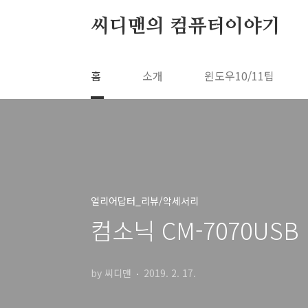
본문 바로가기
씨디맨의 컴퓨터이야기
홈
소개
윈도우10/11팁
얼리어답터_리뷰/악세서리
컴소닉 CM-7070US
by 씨디맨
2019. 2. 17.