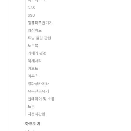
NAS
SSD
컴퓨터주변기기
외장하드
튜닝 쿨링 관련
노트북
카메라 관련
악세서리
키보드
마우스
열화상카메라
유무선공유기
인테리어 및 소품
드론
자동차관련
하드웨어