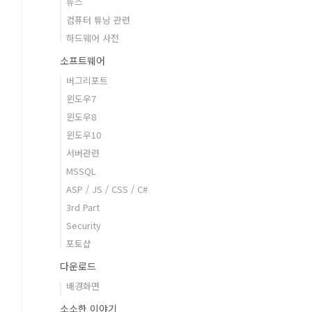
뉴스
컴퓨터 튜닝 관련
하드웨어 사전
소프트웨어
버그리포트
윈도우7
윈도우8
윈도우10
서버관련
MSSQL
ASP / JS / CSS / C#
3rd Part
Security
포토샵
다운로드
배경화면
소소한 이야기