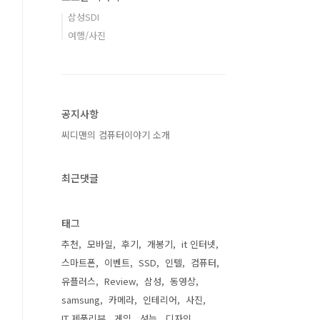
삼성SDI
여행/사진
공지사항
씨디맨의 컴퓨터이야기 소개
최근댓글
태그
추천
모바일
후기
개봉기
it 인터넷
스마트폰
이벤트
SSD
인텔
컴퓨터
유플러스
Review
삼성
동영상
samsung
카메라
인테리어
사진
IT 제품리뷰
게임
성능
디자인