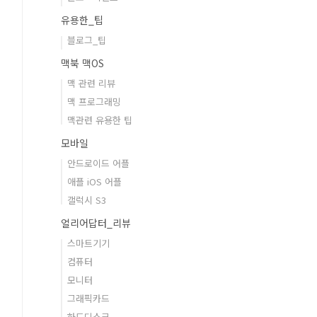
유용한_팁
블로그_팁
맥북 맥OS
맥 관련 리뷰
맥 프로그래밍
맥관련 유용한 팁
모바일
안드로이드 어플
애플 iOS 어플
갤럭시 S3
얼리어답터_리뷰
스마트기기
컴퓨터
모니터
그래픽카드
하드디스크