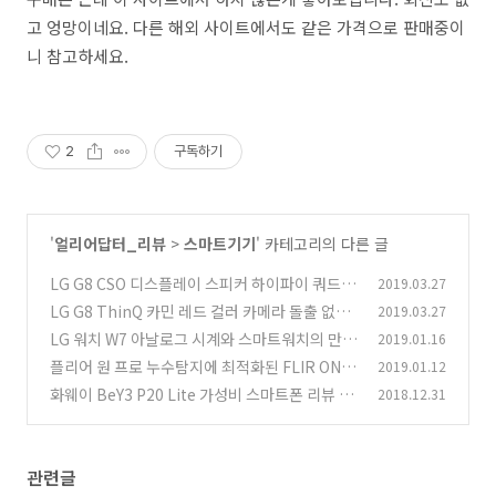
고 엉망이네요. 다른 해외 사이트에서도 같은 가격으로 판매중이
니 참고하세요.
2
구독하기
'
얼리어답터_리뷰
>
스마트기기
' 카테고리의 다른 글
LG G8 CSO 디스플레이 스피커 하이파이 쿼드 D
2019.03.27
AC DTS:X 후기
LG G8 ThinQ 카민 레드 컬러 카메라 돌출 없고
2019.03.27
(5)
리비서홀 없는 세련된 디자인
LG 워치 W7 아날로그 시계와 스마트워치의 만남
2019.01.16
(2)
성능 배터리
플리어 원 프로 누수탐지에 최적화된 FLIR ONE
2019.01.12
(0)
PRO
화웨이 BeY3 P20 Lite 가성비 스마트폰 리뷰 후
2018.12.31
(0)
기
(0)
관련글