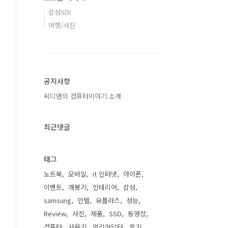
삼성SDI
여행/사진
공지사항
씨디맨의 컴퓨터이야기 소개
최근댓글
태그
노트북
모바일
it 인터넷
아이폰
이벤트
개봉기
인테리어
삼성
samsung
인텔
유플러스
성능
Review
사진
제품
SSD
동영상
컴퓨터
사용기
얼리어답터
후기