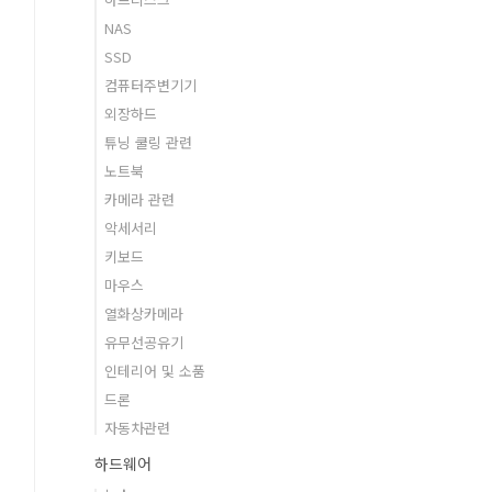
NAS
SSD
컴퓨터주변기기
외장하드
튜닝 쿨링 관련
노트북
카메라 관련
악세서리
키보드
마우스
열화상카메라
유무선공유기
인테리어 및 소품
드론
자동차관련
하드웨어