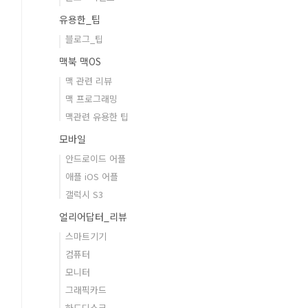
유용한_팁
블로그_팁
맥북 맥OS
맥 관련 리뷰
맥 프로그래밍
맥관련 유용한 팁
모바일
안드로이드 어플
애플 iOS 어플
갤럭시 S3
얼리어답터_리뷰
스마트기기
컴퓨터
모니터
그래픽카드
하드디스크