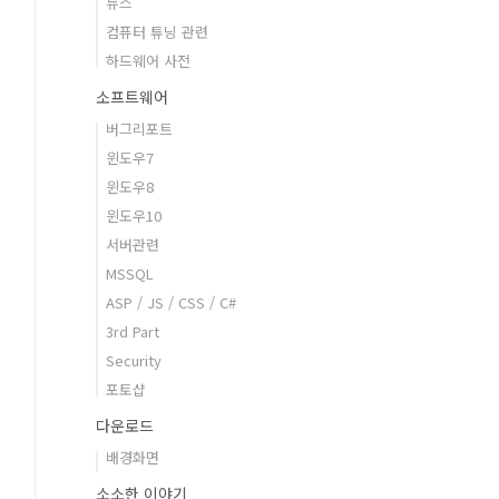
뉴스
컴퓨터 튜닝 관련
하드웨어 사전
소프트웨어
버그리포트
윈도우7
윈도우8
윈도우10
서버관련
MSSQL
ASP / JS / CSS / C#
3rd Part
Security
포토샵
다운로드
배경화면
소소한 이야기