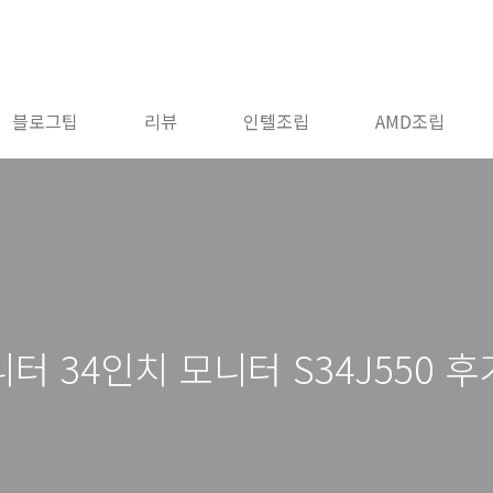
블로그팁
리뷰
인텔조립
AMD조립
 34인치 모니터 S34J550 후