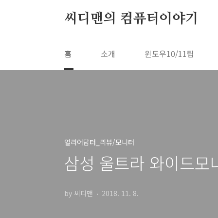
본문 바로가기
씨디맨의 컴퓨터이야기
홈
소개
윈도우10/11팁
얼리어답터_리뷰/모니터
삼성 울트라 와이드모니터
by 씨디맨
2018. 11. 8.