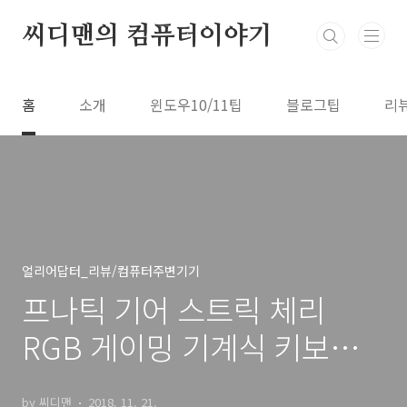
본문 바로가기
씨디맨의 컴퓨터이야기
홈
소개
윈도우10/11팁
블로그팁
리
얼리어답터_리뷰/컴퓨터주변기기
프나틱 기어 스트릭 체리
RGB 게이밍 기계식 키보드
후기
by 씨디맨
2018. 11. 21.