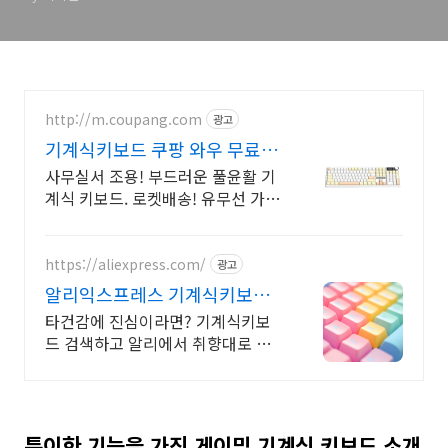
http://m.coupang.com
광고
기계식키보드 쿠팡 와우 무료배
송
사무실서 조용! 부드러운 풀윤활 기
계식 키보드. 로켓배송! 유무선 가스
켓 키보드! 와우회원 무료배송, 30일
안심반품. 최대 5% 적립.
https://aliexpress.com/
광고
알리익스프레스 기계식키보드
내 맘에 쏙드는 오늘의 특가
타건감에 진심이라면? 기계식키보
드 검색하고 알리에서 취향대로 골
라요
특이한 기능을 가진 게이밍 기계식 키보드 소개