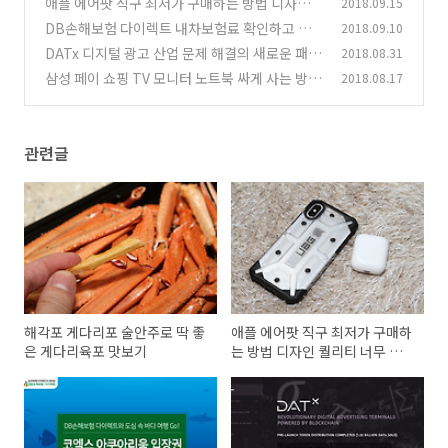
애플 에어팟 직구 최저가 구매하는 방법 디자인
2018.09.15
(1)
퀄리티 너무 좋아
DB손해보험 다이렉트 내차보험료 확인하고 코
2018.09.10
(0)
엑스 아쿠아리움 입장권 받자
DATx 디지털 광고 산업 문제 해결의 새로운 패러
2018.08.31
(2)
다임 제시
삼성 페이 쇼핑 TV 모니터 노트북 싸게 사는 방법
2018.08.17
(1)
삼페쇼핑
(4)
관련글
해각포 게다리포 술안주로 딱 좋
애플 에어팟 직구 최저가 구매하
은 게다리육포 맛보기
는 방법 디자인 퀄리티 너무 좋
아