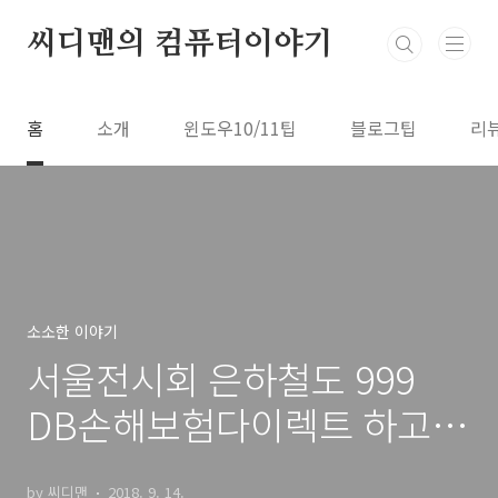
본문 바로가기
씨디맨의 컴퓨터이야기
홈
소개
윈도우10/11팁
블로그팁
리
소소한 이야기
서울전시회 은하철도 999
DB손해보험다이렉트 하고
입장권 받자
by 씨디맨
2018. 9. 14.