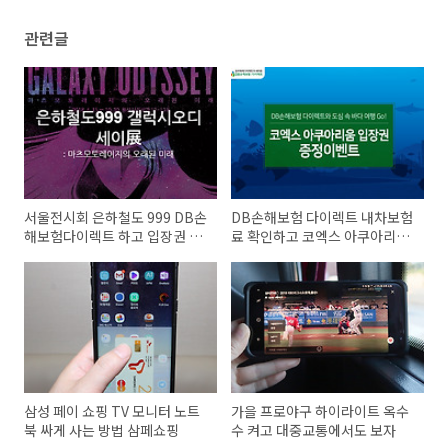
관련글
서울전시회 은하철도 999 DB손
DB손해보험 다이렉트 내차보험
해보험다이렉트 하고 입장권 받
료 확인하고 코엑스 아쿠아리움
자
입장권 받자
삼성 페이 쇼핑 TV 모니터 노트
가을 프로야구 하이라이트 옥수
북 싸게 사는 방법 삼페쇼핑
수 켜고 대중교통에서도 보자