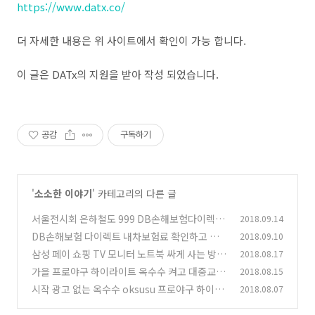
https://www.datx.co/
더 자세한 내용은 위 사이트에서 확인이 가능 합니다.
이 글은 DATx의 지원을 받아 작성 되었습니다.
공감
구독하기
'
소소한 이야기
' 카테고리의 다른 글
서울전시회 은하철도 999 DB손해보험다이렉트
2018.09.14
하고 입장권 받자
DB손해보험 다이렉트 내차보험료 확인하고 코
2018.09.10
(2)
엑스 아쿠아리움 입장권 받자
삼성 페이 쇼핑 TV 모니터 노트북 싸게 사는 방법
2018.08.17
(2)
삼페쇼핑
가을 프로야구 하이라이트 옥수수 켜고 대중교통
2018.08.15
(4)
에서도 보자
시작 광고 없는 옥수수 oksusu 프로야구 하이라
2018.08.07
(2)
이트 챙겨보자
(2)