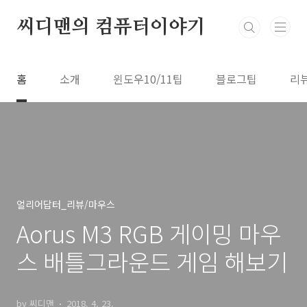
본문 바로가기
씨디맨의 컴퓨터이야기
홈
소개
윈도우10/11팁
블로그팁
리
얼리어답터_리뷰/마우스
Aorus M3 RGB 게이밍 마우
스 배틀그라운드 게임 해보기
by 씨디맨
2018. 4. 23.