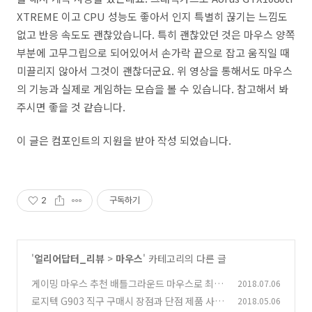
XTREME 이고 CPU 성능도 좋아서 인지 특별히 끊기는 느낌도
없고 반응 속도도 괜찮았습니다. 특히 괜찮았던 것은 마우스 양쪽
부분에 고무그립으로 되어있어서 손가락 끝으로 잡고 움직일 때
미끌리지 않아서 그것이 괜찮더군요. 위 영상을 통해서도 마우스
의 기능과 실제로 게임하는 모습을 볼 수 있습니다. 참고해서 봐
주시면 좋을 것 같습니다.
이 글은 컴포인트의 지원을 받아 작성 되었습니다.
2
구독하기
'
얼리어답터_리뷰
>
마우스
' 카테고리의 다른 글
게이밍 마우스 추천 배틀그라운드 마우스로 최적
2018.07.06
인 무선 마우스
로지텍 G903 직구 구매시 장점과 단점 제품 사용
2018.05.06
(4)