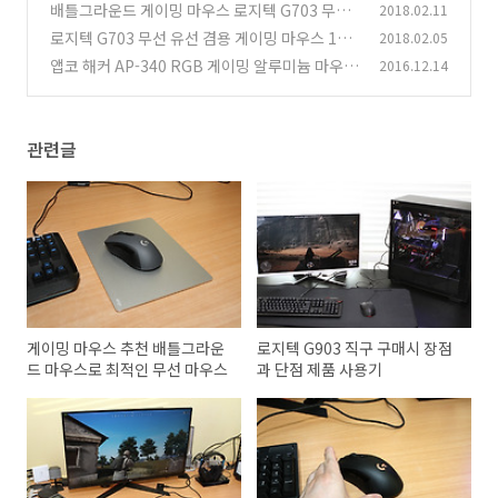
기
배틀그라운드 게이밍 마우스 로지텍 G703 무선
2018.02.11
(6)
마우스 충분해
로지텍 G703 무선 유선 겸용 게이밍 마우스 100
2018.02.05
(0)
0Hz 지원
앱코 해커 AP-340 RGB 게이밍 알루미늄 마우스
2016.12.14
(5)
패드
(2)
관련글
게이밍 마우스 추천 배틀그라운
로지텍 G903 직구 구매시 장점
드 마우스로 최적인 무선 마우스
과 단점 제품 사용기