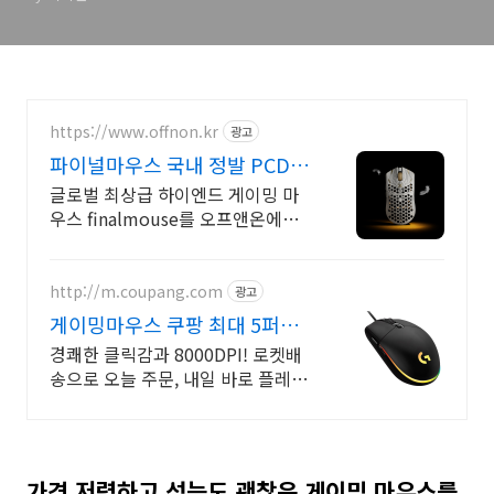
https://www.offnon.kr
광고
파이널마우스 국내 정발 PCD
정품, 품질보증
글로벌 최상급 하이엔드 게이밍 마
우스 finalmouse를 오프앤온에서
만나보세요 지금 가장 핫한 마우스,
파이널마우스 ULX
http://m.coupang.com
광고
게이밍마우스 쿠팡 최대 5퍼센
트 적립
경쾌한 클릭감과 8000DPI! 로켓배
송으로 오늘 주문, 내일 바로 플레
이! 손에 착 감기는 편안한 그립감,
정확하고 빠른 반응속도로 몰입감을
높여보세요!
가격 저렴하고 성능도 괜찮은 게이밍 마우스를