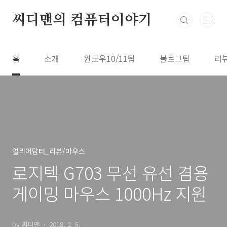
본문 바로가기
씨디맨의 컴퓨터이야기
홈
소개
윈도우10/11팁
블로그팁
리
얼리어답터_리뷰/마우스
로지텍 G703 무선 유선 겸용
게이밍 마우스 1000Hz 지원
by 씨디맨
2018. 2. 5.