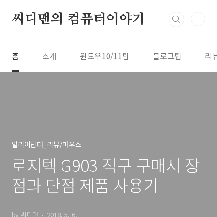
본문 바로가기
씨디맨의 컴퓨터이야기
홈
소개
윈도우10/11팁
블로그팁
리
얼리어답터_리뷰/마우스
로지텍 G903 직구 구매시 장
점과 단점 제품 사용기
by 씨디맨
2018. 5. 6.