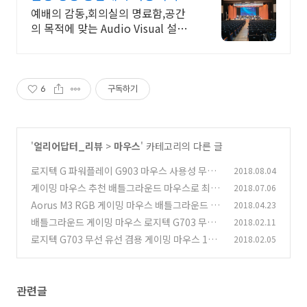
예배의 감동,회의실의 명료함,공간
의 목적에 맞는 Audio Visual 설계.
구축
6
구독하기
'
얼리어답터_리뷰
>
마우스
' 카테고리의 다른 글
로지텍 G 파워플레이 G903 마우스 사용성 무선
2018.08.04
의 편리함
게이밍 마우스 추천 배틀그라운드 마우스로 최적
2018.07.06
(0)
인 무선 마우스
Aorus M3 RGB 게이밍 마우스 배틀그라운드 게
2018.04.23
(4)
임 해보기
배틀그라운드 게이밍 마우스 로지텍 G703 무선
2018.02.11
(2)
마우스 충분해
로지텍 G703 무선 유선 겸용 게이밍 마우스 100
2018.02.05
(0)
0Hz 지원
(5)
관련글