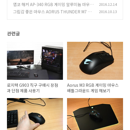
0Hz 지원
앱코 해커 AP-340 RGB 게이밍 알루미늄 마우스
2016.12.14
(5)
패드
그립감 좋은 마우스 AORUS THUNDER M7 매
2016.10.13
(2)
크로 오른손 전용
(0)
관련글
로지텍 G903 직구 구매시 장점
Aorus M3 RGB 게이밍 마우스
과 단점 제품 사용기
배틀그라운드 게임 해보기