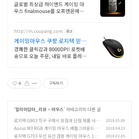
8,000Hz
글로벌 최상급 하이엔드 게이밍 마
우스 finalmouse를 오프앤온에서
만나보세요 지금 가장 핫한 마우스,
파이널마우스 ULX
http://m.coupang.com
광고
게이밍마우스 쿠팡 로지텍 믿고
구매!
경쾌한 클릭감과 8000DPI! 로켓배
송으로 오늘 주문, 내일 바로 플레
이! 입문자도 만족! 장시간 게임에도
손목 편안한 가성비 마우스를 지금
만나세요.
4
구독하기
'
얼리어답터_리뷰
>
마우스
' 카테고리의 다른 글
로지텍 G903 직구 구매시 장점과 단점 제품 사용
2018.05.06
기
Aorus M3 RGB 게이밍 마우스 배틀그라운드 게
2018.04.23
(6)
임 해보기
로지텍 G703 무선 유선 겸용 게이밍 마우스 100
2018.02.05
(2)