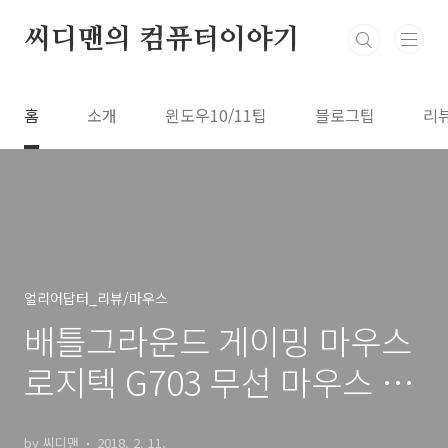
본문 바로가기
씨디맨의 컴퓨터이야기
홈
소개
윈도우10/11팁
블로그팁
리
얼리어답터_리뷰/마우스
배틀그라운드 게이밍 마우스
로지텍 G703 무선 마우스 충
분해
by 씨디맨
2018. 2. 11.