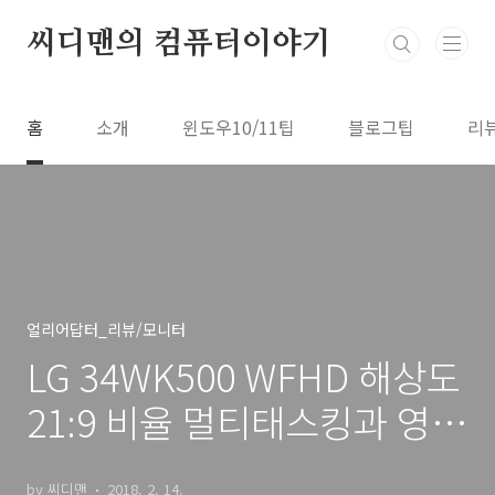
본문 바로가기
씨디맨의 컴퓨터이야기
홈
소개
윈도우10/11팁
블로그팁
리
얼리어답터_리뷰/모니터
LG 34WK500 WFHD 해상도
21:9 비율 멀티태스킹과 영화
보기
by 씨디맨
2018. 2. 14.