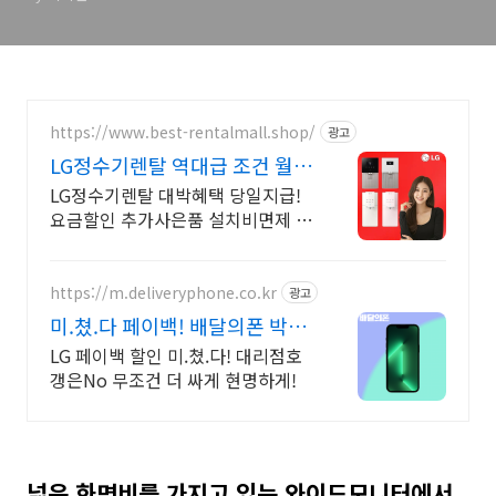
https://www.best-rentalmall.shop/
광고
LG정수기렌탈 역대급 조건 월요
금 비교
LG정수기렌탈 대박혜택 당일지급!
요금할인 추가사은품 설치비면제 빠
른설치 전국접수
https://m.deliveryphone.co.kr
광고
미.쳤.다 페이백! 배달의폰 박리
다매! 무조건 더 할인!
LG 페이백 할인 미.쳤.다! 대리점호
갱은No 무조건 더 싸게 현명하게!
넓은 화면비를 가지고 있는 와이드모니터에서