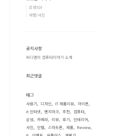
삼성SDI
여행/사진
공지사항
씨디맨의 컴퓨터이야기 소개
최근댓글
태그
사용기
디자인
IT 제품리뷰
아이폰
it 인터넷
벤치마크
추천
컴퓨터
삼성
카메라
리뷰
후기
인테리어
사진
인텔
스마트폰
제품
Review
It
이벤트
유플러스
개봉기