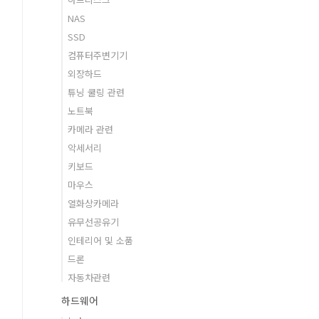
NAS
SSD
컴퓨터주변기기
외장하드
튜닝 쿨링 관련
노트북
카메라 관련
악세서리
키보드
마우스
열화상카메라
유무선공유기
인테리어 및 소품
드론
자동차관련
하드웨어