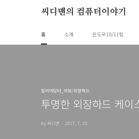
본문 바로가기
씨디맨의 컴퓨터이야기
홈
소개
윈도우10/11팁
얼리어답터_리뷰/외장하드
투명한 외장하드 케이스
by 씨디맨
2017. 7. 22.