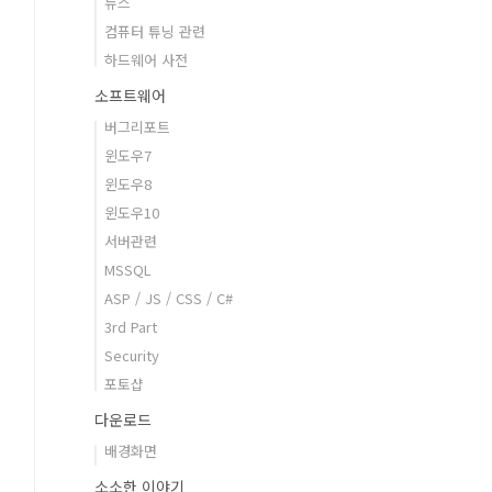
뉴스
컴퓨터 튜닝 관련
하드웨어 사전
소프트웨어
버그리포트
윈도우7
윈도우8
윈도우10
서버관련
MSSQL
ASP / JS / CSS / C#
3rd Part
Security
포토샵
다운로드
배경화면
소소한 이야기