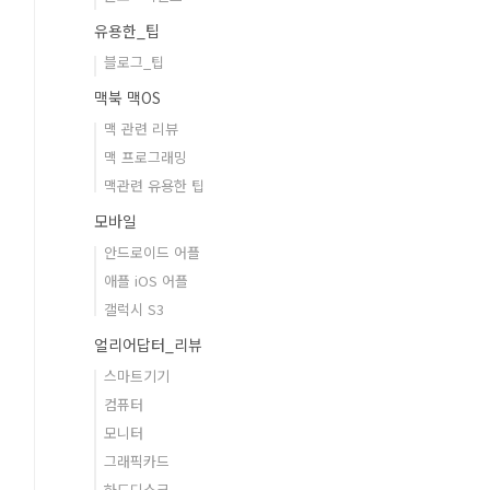
유용한_팁
블로그_팁
맥북 맥OS
맥 관련 리뷰
맥 프로그래밍
맥관련 유용한 팁
모바일
안드로이드 어플
애플 iOS 어플
갤럭시 S3
얼리어답터_리뷰
스마트기기
컴퓨터
모니터
그래픽카드
하드디스크