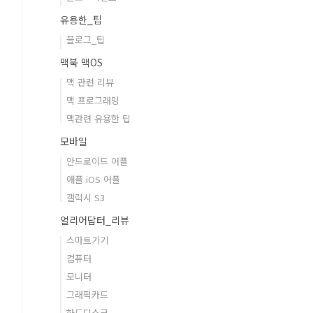
유용한_팁
블로그_팁
맥북 맥OS
맥 관련 리뷰
맥 프로그래밍
맥관련 유용한 팁
모바일
안드로이드 어플
애플 iOS 어플
갤럭시 S3
얼리어답터_리뷰
스마트기기
컴퓨터
모니터
그래픽카드
하드디스크