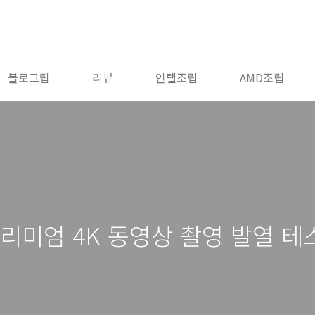
블로그팁
리뷰
인텔조립
AMD조립
프리미엄 4K 동영상 촬영 발열 테