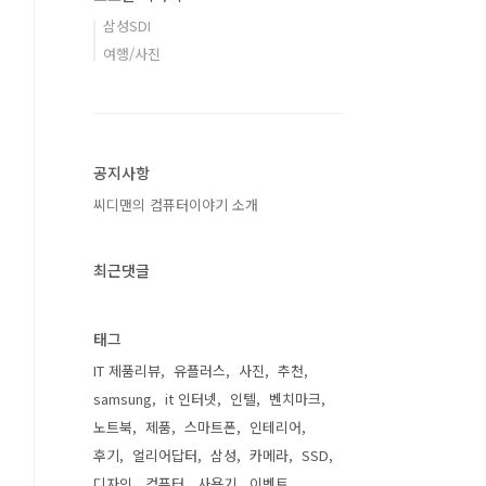
삼성SDI
여행/사진
공지사항
씨디맨의 컴퓨터이야기 소개
최근댓글
태그
IT 제품리뷰
유플러스
사진
추천
samsung
it 인터넷
인텔
벤치마크
노트북
제품
스마트폰
인테리어
후기
얼리어답터
삼성
카메라
SSD
디자인
컴퓨터
사용기
이벤트