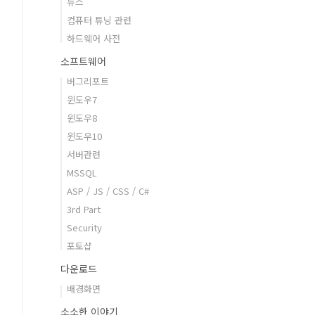
뉴스
컴퓨터 튜닝 관련
하드웨어 사전
소프트웨어
버그리포트
윈도우7
윈도우8
윈도우10
서버관련
MSSQL
ASP / JS / CSS / C#
3rd Part
Security
포토샵
다운로드
배경화면
소소한 이야기