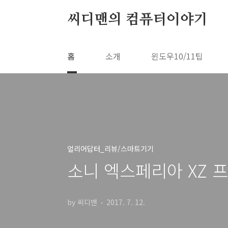
본문 바로가기
씨디맨의 컴퓨터이야기
홈
소개
윈도우10/11팁
얼리어답터_리뷰/스마트기기
소니 엑스페리아 XZ 
by 씨디맨
2017. 7. 12.