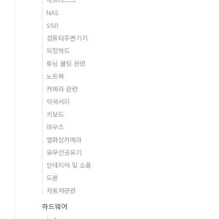
NAS
SSD
컴퓨터주변기기
외장하드
튜닝 쿨링 관련
노트북
카메라 관련
악세서리
키보드
마우스
열화상카메라
유무선공유기
인테리어 및 소품
드론
자동차관련
하드웨어