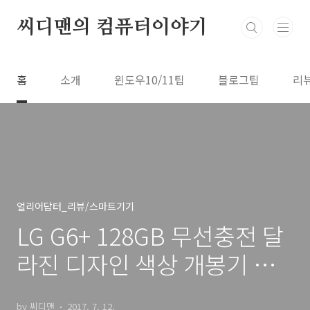
본문 바로가기
씨디맨의 컴퓨터이야기
홈
소개
윈도우10/11팁
블로그팁
리
얼리어답터_리뷰/스마트기기
LG G6+ 128GB 무선충전 달
라진 디자인 색상 개봉기 비
교기
by 씨디맨
2017. 7. 12.