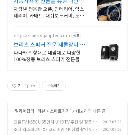
자동차용품 전문몰 튜닝 나만의
셀프 드레스업 용품
차량별 전용관 오픈, 인테리어, 익스
테리어, 카매트, 대쉬보드커버, 도어
커버, 등
https://saeronjangteo.com
광고
브리츠 스피커 전문 새론장터 첫
구매혜택~ 역시 빠른배송!
다나와 취향대로 내맘대로 다양한
100%정품 브리츠 스피커 전문몰
7
구독하기
'
얼리어답터_리뷰
>
스마트기기
' 카테고리의 다른 글
인켈TV K650U 65인치 UHDTV 추천 및 정품 등
2017.07.23
록 이벤트
소니 엑스페리아 XZ 프리미엄 4K 짐벌 촬영 및
2017.07.16
(1)