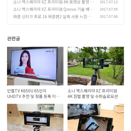
수퍼슬로모션
소니 엑스페리아 XZ 프리미엄 4K 동영상 촬영 발
2017.07.12
(10)
열 테스트
소니 엑스페리아 XZ 프리미엄 Qnovo 기술 배터
2017.07.09
(2)
리 더 오래쓴다
와콤 신티크 프로 16 와콤펜2 실제 사용 느낌은
2017.07.06
(8)
(3)
관련글
인켈TV K650U 65인치
소니 엑스페리아 XZ 프리미엄
UHDTV 추천 및 정품 등록 이벤
4K 짐벌 촬영 및 수퍼슬로모션
트