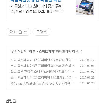
입시 다양한 혜택제공!
와콤원,신티크,원바이와콤,인튜어
스,학교기업특판! B2B대량구매,장
기할부 문의환영
8
구독하기
'
얼리어답터_리뷰
>
스마트기기
' 카테고리의 다른 글
소니 엑스페리아 XZ 프리미엄 4K 동영상 촬영 발
2017.07.12
열 테스트
소니 엑스페리아 XZ 프리미엄 Qnovo 기술 배터
2017.07.09
(2)
리 더 오래쓴다
알고 쓰면 괜찮은 소니 엑스페리아 XZ 프리미엄
2017.07.02
(8)
기능들
소니 엑스페리아 XZ 프리미엄 960프레임 수퍼
2017.06.25
(25)
슬로 모션
M7 Smart Watch for Android iOS 저렴한 스
2017.06.22
(30)
마트워치
(4)
관련글