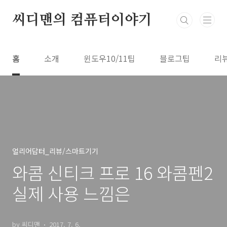
본문 바로가기
씨디맨의 컴퓨터이야기
홈
소개
윈도우10/11팁
블로그팁
리
얼리어답터_리뷰/스마트기기
와콤 신티크 프로 16 와콤펜2
실제 사용 느낌은
by 씨디맨
2017. 7. 6.