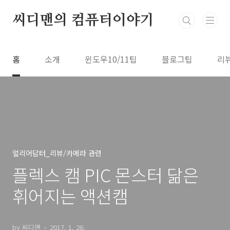
본문 바로가기
씨디맨의 컴퓨터이야기
홈
소개
윈도우10/11팁
블로그팁
리
얼리어답터_리뷰/카메라 관련
플렉스 캠 PIC 몬스터 닮은
휘어지는 액션캠
by 씨디맨
2017. 1. 26.