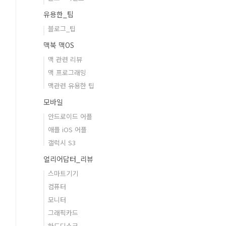
유용한_팁
블로그_팁
맥북 맥OS
맥 관련 리뷰
맥 프로그래밍
맥관련 유용한 팁
모바일
안드로이드 어플
애플 iOS 어플
갤럭시 S3
얼리어답터_리뷰
스마트기기
컴퓨터
모니터
그래픽카드
하드디스크