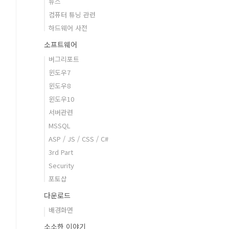
뉴스
컴퓨터 튜닝 관련
하드웨어 사전
소프트웨어
버그리포트
윈도우7
윈도우8
윈도우10
서버관련
MSSQL
ASP / JS / CSS / C#
3rd Part
Security
포토샵
다운로드
배경화면
소소한 이야기