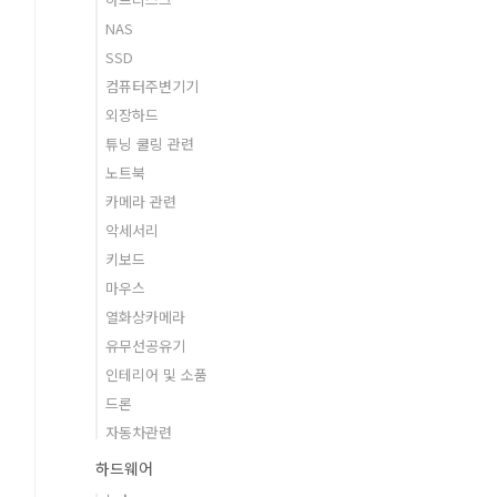
NAS
SSD
컴퓨터주변기기
외장하드
튜닝 쿨링 관련
노트북
카메라 관련
악세서리
키보드
마우스
열화상카메라
유무선공유기
인테리어 및 소품
드론
자동차관련
하드웨어