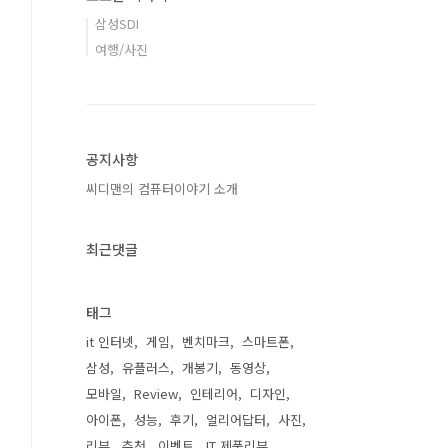
삼성SDI
여행/사진
공지사항
씨디맨의 컴퓨터이야기 소개
최근댓글
태그
it 인터넷
게임
벤치마크
스마트폰
삼성
유플러스
개봉기
동영상
모바일
Review
인테리어
디자인
아이폰
성능
후기
얼리어답터
사진
리뷰
추천
이벤트
IT 제품리뷰