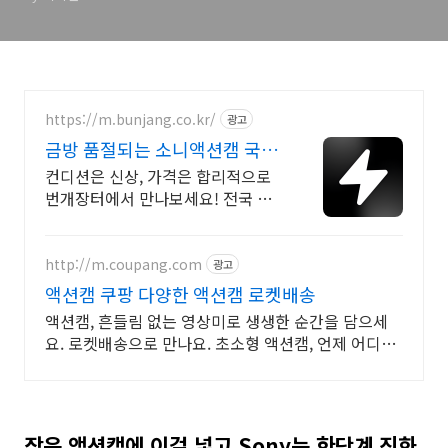
https://m.bunjang.co.kr/
광고
금방 품절되는 소니액션캠 국내
최대 브랜드 중고거래
컨디션은 신상, 가격은 합리적으로
번개장터에서 만나보세요! 전국 각
지에서 올라오는 전국구 최다 상품
매일 10만 개 이상의 신규 상품 업로
드
http://m.coupang.com
광고
액션캠 쿠팡 다양한 액션캠 로켓배송
액션캠, 흔들림 없는 영상미로 생생한 순간을 담으세
요. 로켓배송으로 만나요. 초소형 액션캠, 언제 어디든
가볍게 휴대하며 특별한 영상을 기록하세요.
작은 액션캠에 이걸 넣고 Sony는 한단계 진화