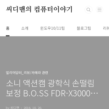
본문 바로가기
씨디맨의 컴퓨터이야기
홈
소개
윈도우10/11팁
블로그팁
리
얼리어답터_리뷰/카메라 관련
소니 액션캠 광학식 손떨림
보정 B.O.SS FDR-X3000R
HDR-AS300
by 씨디맨
2016. 10. 20.