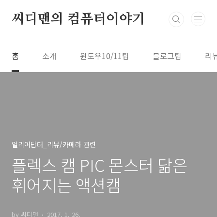
본문 바로가기
씨디맨의 컴퓨터이야기
홈
소개
윈도우10/11팁
블로그팁
리
얼리어답터_리뷰/카메라 관련
플렉스 캠 PIC 몬스터 닮은
휘어지는 액션캠
by 씨디맨
2017. 1. 26.