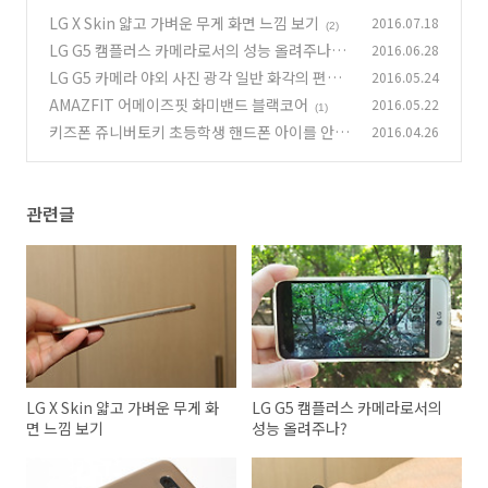
LG X Skin 얇고 가벼운 무게 화면 느낌 보기
2016.07.18
(2)
LG G5 캠플러스 카메라로서의 성능 올려주나?
2016.06.28
LG G5 카메라 야외 사진 광각 일반 화각의 편리
2016.05.24
(6)
함
AMAZFIT 어메이즈핏 화미밴드 블랙코어
2016.05.22
(1)
(1)
키즈폰 쥬니버토키 초등학생 핸드폰 아이를 안전
2016.04.26
하게
(0)
관련글
LG X Skin 얇고 가벼운 무게 화
LG G5 캠플러스 카메라로서의
면 느낌 보기
성능 올려주나?