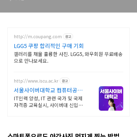
http://m.coupang.com
광고
LGG5 쿠팡 합리적인 구매 기회
갤러리를 채울 훌륭한 사진. LGG5, 와우회원 무료배송
으로 만나보세요.
http://www.iscu.ac.kr
광고
서울사이버대학교 컴퓨터공학
과 2026 가을학기 신편입생
IT인력 양성, IT 관련 국가 및 국제
자격증 교육실시, 사이버대 신입생
수 1위 장학금 지급 1위, 학사 석사
박사 온라인복수학위까지
스마트폰으로도 야간사진 멋지게 찍는 방법