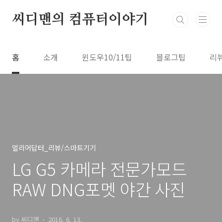
본문 바로가기
씨디맨의 컴퓨터이야기
홈
소개
윈도우10/11팁
블로그팁
리
얼리어답터_리뷰/스마트기기
LG G5 카메라 전문가모드
RAW DNG포멧 야간 사진
by 씨디맨
2016. 6. 13.