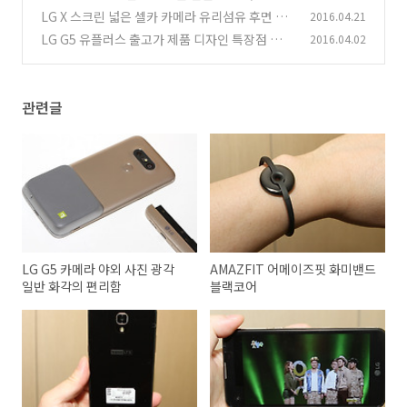
LG X 스크린 넓은 셀카 카메라 유리섬유 후면 디
2016.04.21
(0)
자인
LG G5 유플러스 출고가 제품 디자인 특장점 살펴
2016.04.02
(1)
보기
(1)
관련글
LG G5 카메라 야외 사진 광각
AMAZFIT 어메이즈핏 화미밴드
일반 화각의 편리함
블랙코어