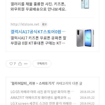
갤러리를 채울 훌륭한 사진. 키즈폰,
와우회원 무료배송으로 만나보세요.
http://ktstore.net
광고
갤럭시A17공식KT스토어0원
KT휴대폰구매는 KT스토어
갤럭시A17 키즈폰 무료폰 공짜폰 할
부원금 0원 KT휴대폰 구매는 KT스
토어에서
7
구독하기
'
얼리어답터_리뷰
>
스마트기기
' 카테고리의 다른 글
LG G5 카메라 야외 사진 광각 일반 화각의 편리
2016.05.24
함
AMAZFIT 어메이즈핏 화미밴드 블랙코어
2016.05.22
(1)
(1)
LG X screen 세컨드 스크린 전면 광각 카메라
2016.04.22