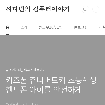
본문 바로가기
씨디맨의 컴퓨터이야기
홈
소개
윈도우10/11팁
블로그팁
리
얼리어답터_리뷰/스마트기기
키즈폰 쥬니버토키 초등학생
핸드폰 아이를 안전하게
by 씨디맨
2016. 4. 26.