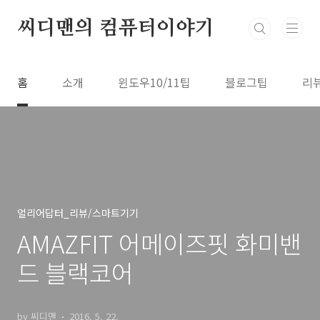
본문 바로가기
씨디맨의 컴퓨터이야기
홈
소개
윈도우10/11팁
블로그팁
리
얼리어답터_리뷰/스마트기기
AMAZFIT 어메이즈핏 화미밴
드 블랙코어
by 씨디맨
2016. 5. 22.