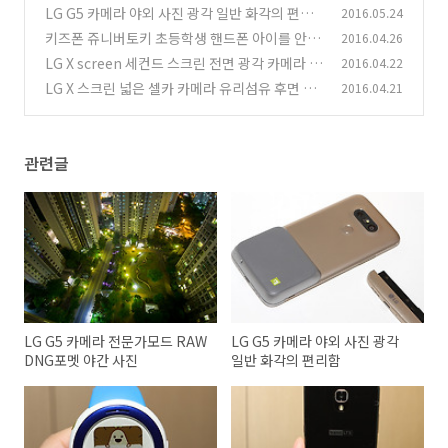
사진
LG G5 카메라 야외 사진 광각 일반 화각의 편리
2016.05.24
(1)
함
키즈폰 쥬니버토키 초등학생 핸드폰 아이를 안전
2016.04.26
(1)
하게
LG X screen 세컨드 스크린 전면 광각 카메라
2016.04.22
(0)
LG X 스크린 넓은 셀카 카메라 유리섬유 후면 디
2016.04.21
(0)
자인
(1)
관련글
LG G5 카메라 전문가모드 RAW
LG G5 카메라 야외 사진 광각
DNG포멧 야간 사진
일반 화각의 편리함