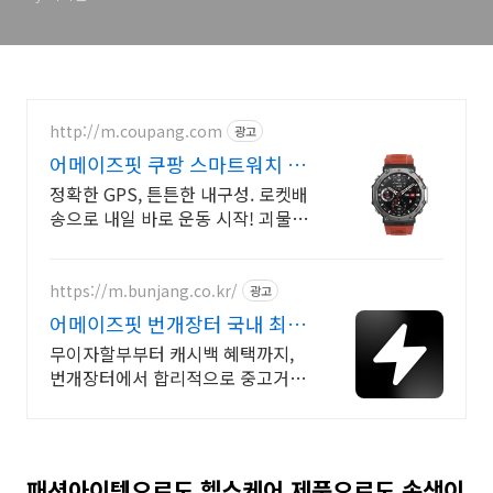
http://m.coupang.com
광고
어메이즈핏 쿠팡 스마트워치 특
별전
정확한 GPS, 튼튼한 내구성. 로켓배
송으로 내일 바로 운동 시작! 괴물
배터리! 24시간 건강 기록, 30일 교
환 환불 보장.
https://m.bunjang.co.kr/
광고
어메이즈핏 번개장터 국내 최대
브랜드 중고거래
무이자할부부터 캐시백 혜택까지,
번개장터에서 합리적으로 중고거래
하세요 전국 각지에서 올라오는 전
국구 최다 상품 매일 10만 개 이상의
신규 상품 업로드
패션아이템으로도 헬스케어 제품으로도 손색이