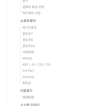
뉴스
컴퓨터 튜닝 관련
하드웨어 사전
소프트웨어
버그리포트
윈도우7
윈도우8
윈도우10
서버관련
MSSQL
ASP / JS / CSS / C#
3rd Part
Security
포토샵
다운로드
배경화면
소소한 이야기