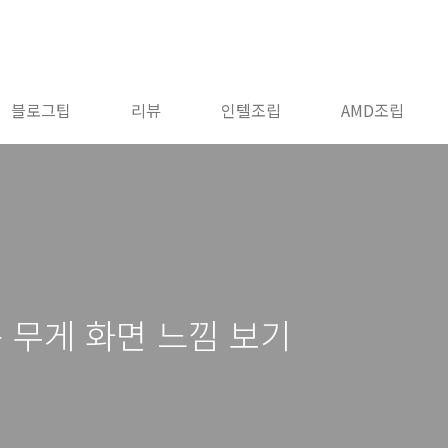
블로그팁
리뷰
인텔조립
AMD조립
벼운 무게 화면 느낌 보기