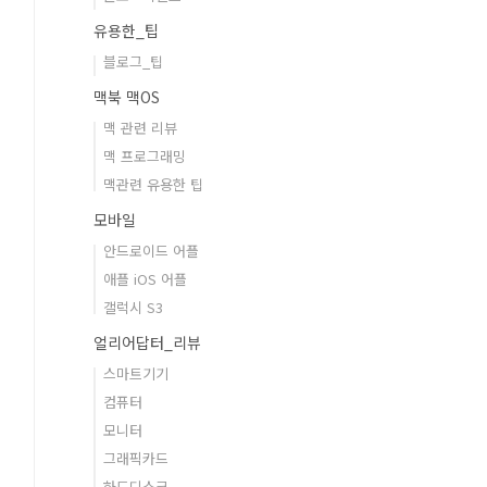
유용한_팁
블로그_팁
맥북 맥OS
맥 관련 리뷰
맥 프로그래밍
맥관련 유용한 팁
모바일
안드로이드 어플
애플 iOS 어플
갤럭시 S3
얼리어답터_리뷰
스마트기기
컴퓨터
모니터
그래픽카드
하드디스크