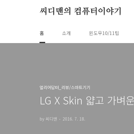
본문 바로가기
씨디맨의 컴퓨터이야기
홈
소개
윈도우10/11팁
얼리어답터_리뷰/스마트기기
LG X Skin 얇고 가
by 씨디맨
2016. 7. 18.