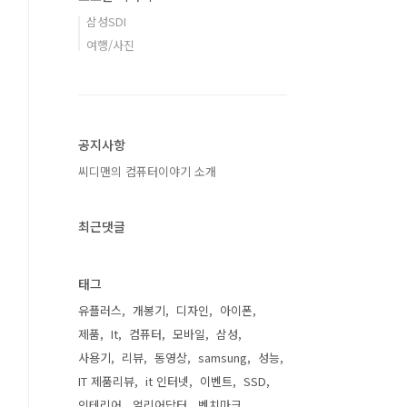
삼성SDI
여행/사진
공지사항
씨디맨의 컴퓨터이야기 소개
최근댓글
태그
유플러스
개봉기
디자인
아이폰
제품
It
컴퓨터
모바일
삼성
사용기
리뷰
동영상
samsung
성능
IT 제품리뷰
it 인터넷
이벤트
SSD
인테리어
얼리어답터
벤치마크