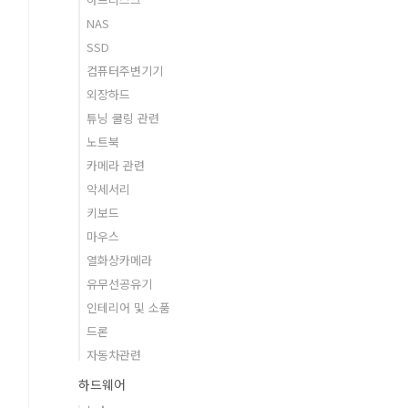
NAS
SSD
컴퓨터주변기기
외장하드
튜닝 쿨링 관련
노트북
카메라 관련
악세서리
키보드
마우스
열화상카메라
유무선공유기
인테리어 및 소품
드론
자동차관련
하드웨어