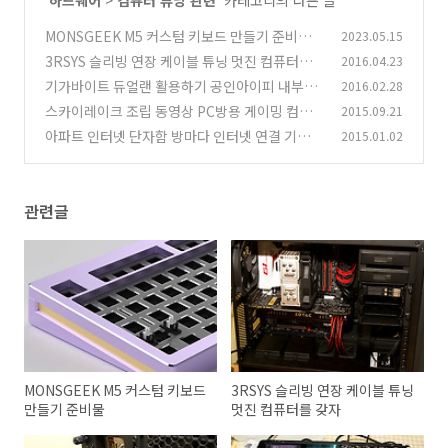
'
하드웨어
>
컴퓨터 튜닝 관련
' 카테고리의 다른 글
MONSGEEK M5 커스텀 키보드 만들기 준비물
2023.05.15
3RSYS 슬리빙 연장 케이블 튜닝 멋진 컴퓨터를
2016.04.23
(4)
갖자
기가바이트 듀얼랜 활용하기 공인아이피 내부아
2016.02.28
(4)
이피
스카이레이크 조립 동영상 PC방용 게이밍 컴퓨
2015.09.21
(0)
터 조립하기
아파트 인터넷 단자함 방마다 인터넷 연결 기가인
2015.01.02
(75)
터넷
(95)
관련글
MONSGEEK M5 커스텀 키보드
3RSYS 슬리빙 연장 케이블 튜닝
만들기 준비물
멋진 컴퓨터를 갖자