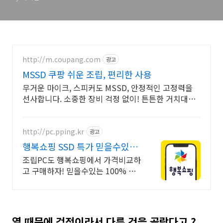
http://m.coupang.com
광고
MSSD 쿠팡 쉬운 조립, 편리한 사용
무거운 마이크, 스피커도 MSSD, 안정적인 고정력을
선사합니다. 소중한 장비 걱정 없이! 튼튼한 거치대를
와우회원 무료배송으로 만나보세요.
http://pc.pping.kr
광고
행복쇼핑 SSD 특가 믿을수있는
100% 매매보호
조립PC도 행복쇼핑에서 가격비교하
고 구매하자! 믿을수있는 100% 매
매보호 전문가의 실시간 조립PC 상
담도 받고, 행복쇼핑 특가 상품도 지
금 만나 보세요
열 때문에 걱정이라서 다른 것을 골랐다고 ?