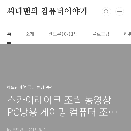
본문 바로가기
씨디맨의 컴퓨터이야기
홈
소개
윈도우10/11팁
블로그팁
리
하드웨어/컴퓨터 튜닝 관련
스카이레이크 조립 동영상
PC방용 게이밍 컴퓨터 조립
하기
by 씨디맨
2015. 9. 21.