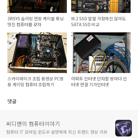
3RSYS 슬리빙 연장 케이블 튜닝
M.2 SSD 발열 걱정하진 않아도
멋진 컴퓨터를 갖자
SATA SSD 비교
스카이레이크 조립 동영상 PC방
아파트 인터넷 단자함 방마다 인
용 게이밍 컴퓨터 조립하기
터넷 연결 기가인터넷
댓글
씨디맨의 컴퓨터이야기
컴퓨터 IT 모바일 윈도우 운영체제 최신 트랜드 영상 리뷰