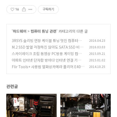
16
구독하기
'
하드웨어
>
컴퓨터 튜닝 관련
' 카테고리의 다른 글
3RSYS 슬리빙 연장 케이블 튜닝 멋진 컴퓨터를
2016.04.23
갖자
M.2 SSD 발열 걱정하진 않아도 SATA SSD 비교
2016.03.03
(4)
스카이레이크 조립 동영상 PC방용 게이밍 컴퓨
2015.09.21
(21)
터 조립하기
아파트 인터넷 단자함 방마다 인터넷 연결 기가인
2015.01.02
(75)
터넷
Flir Tools+ 사용법 열화상카메라 플리어 E40
2014.10.25
(95)
(5)
관련글