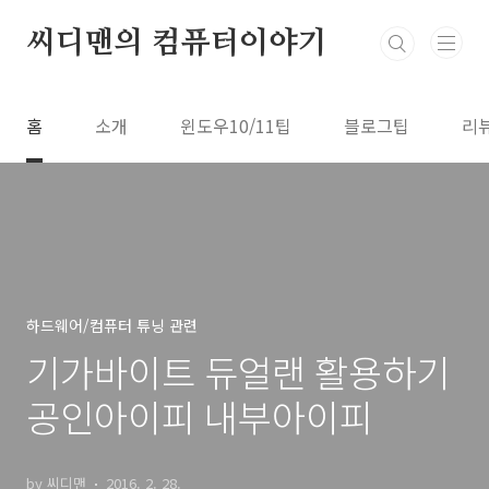
본문 바로가기
씨디맨의 컴퓨터이야기
홈
소개
윈도우10/11팁
블로그팁
리
하드웨어/컴퓨터 튜닝 관련
기가바이트 듀얼랜 활용하기
공인아이피 내부아이피
by 씨디맨
2016. 2. 28.