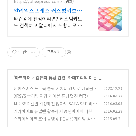
https://aliexpress.com/
광고
알리익스프레스 커스텀키보드
데스크 셋업, 알리에서 시작
타건감에 진심이라면? 커스텀키보
드 검색하고 알리에서 취향대로 골
라요
1
구독하기
'
하드웨어
>
컴퓨터 튜닝 관련
' 카테고리의 다른 글
베이스어스 노트북 쿨링 거치대 강제로 바람을 넣
2023.12.29
는 제품
3RSYS 슬리빙 연장 케이블 튜닝 멋진 컴퓨터를
2016.04.23
(2)
갖자
M.2 SSD 발열 걱정하진 않아도 SATA SSD 비교
2016.03.03
(4)
기가바이트 듀얼랜 활용하기 공인아이피 내부아
2016.02.28
(21)
이피
스카이레이크 조립 동영상 PC방용 게이밍 컴퓨
2015.09.21
(0)
터 조립하기
(75)