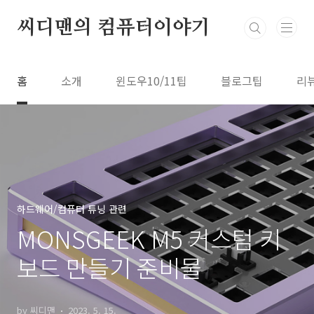
본문 바로가기
씨디맨의 컴퓨터이야기
홈
소개
윈도우10/11팁
블로그팁
리
하드웨어/컴퓨터 튜닝 관련
MONSGEEK M5 커스텀 키
보드 만들기 준비물
by 씨디맨
2023. 5. 15.