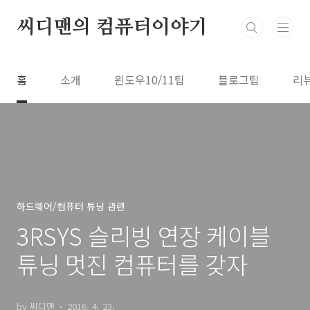
본문 바로가기
씨디맨의 컴퓨터이야기
홈
소개
윈도우10/11팁
블로그팁
리
하드웨어/컴퓨터 튜닝 관련
3RSYS 슬리빙 연장 케이블
튜닝 멋진 컴퓨터를 갖자
by 씨디맨
2016. 4. 23.