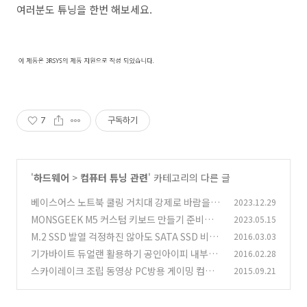
여러분도 튜닝을 한번 해보세요.
7
구독하기
'
하드웨어
>
컴퓨터 튜닝 관련
' 카테고리의 다른 글
베이스어스 노트북 쿨링 거치대 강제로 바람을 넣
2023.12.29
는 제품
MONSGEEK M5 커스텀 키보드 만들기 준비물
2023.05.15
(2)
M.2 SSD 발열 걱정하진 않아도 SATA SSD 비교
2016.03.03
(4)
기가바이트 듀얼랜 활용하기 공인아이피 내부아
2016.02.28
(21)
이피
스카이레이크 조립 동영상 PC방용 게이밍 컴퓨
2015.09.21
(0)
터 조립하기
(75)