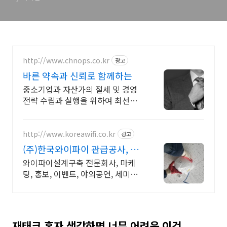
http://www.chnops.co.kr
광고
바른 약속과 신뢰로 함께하는
중소기업과 자산가의 절세 및 경영
전략 수립과 실행을 위하여 최선을
다하고 있습니다
http://www.koreawifi.co.kr
광고
(주)한국와이파이 관급공사, 건
설공사 가능
와이파이설계구축 전문회사, 마케
팅, 홍보, 이벤트, 야외공연, 세미나,
컨벤션홀 나라장터 입찰 가능 기업,
성공사업의 지름길 와이파이 프리존
구축. 견적문의
재태크 혼자 생각하면 너무 어려운 이것