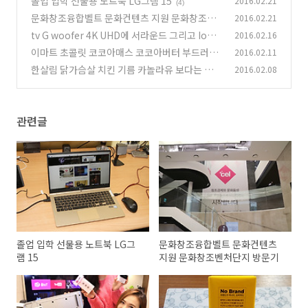
졸업 입학 선물용 노트북 LG그램 15
2016.02.21
(4)
문화창조융합벨트 문화컨텐츠 지원 문화창조벤
2016.02.21
처단지 방문기
tv G woofer 4K UHD에 서라운드 그리고 IoT
2016.02.16
(1)
탑재까지
이마트 초콜릿 코코아매스 코코아버터 부드러운
2016.02.11
(3)
초콜릿 비교
한살림 닭가슴살 치킨 기름 카놀라유 보다는 포도
2016.02.08
(11)
씨유
(3)
관련글
졸업 입학 선물용 노트북 LG그
문화창조융합벨트 문화컨텐츠
램 15
지원 문화창조벤처단지 방문기