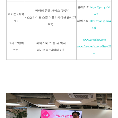
홈페이지
https://goo.gl/5K
· 배터리 공유 서비스 ‘만땅’
마이쿤 (최혁
oUWY
· 소셜라디오 스푼 어플리케이션 출시(‘1
재)
페이스북
https://goo.gl/bwi
6.2)
xc1
www.greedeat.com
그리드잇(이
· 페이스북 ‘오늘 뭐 먹지 ’
www.facebook.com/GreedE
문주)
· 페이스북 ‘악마의 키친’
at