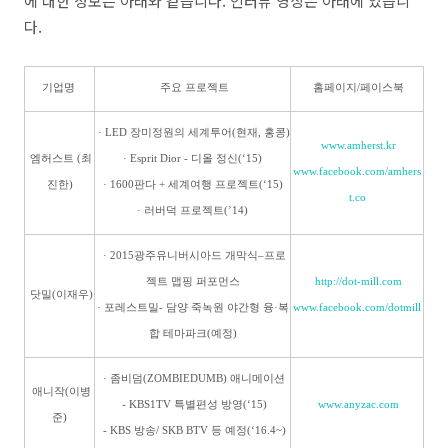
에 대한 정보는 아래와 같습니다. 인터뷰 영상은 아래에 있습니
다.
기업명
주요 프로젝트
홈페이지/페이스북
· LED 장미정원의 세계투어(현재, 홍콩)
www.amherst.kr
엠허스트 (최
· Esprit Dior - 디올 정신(‘15)
www.facebook.com/amhers
진한)
· 1600판다 + 세계여행 프로젝트(‘15)
t.co
· 러버덕 프로젝트(’14)
· 2015광주유니버시아드 개막식–프로
젝트 맵핑 퍼포먼스
http://dot-mill.com
닷밀(이재우)
· 포레스트밀- 담양 죽녹원 야간형 융·복
www.facebook.com/dotmill
합 테마파크(예정)
· 좀비덤(ZOMBIEDUMB) 애니메이션
애니작(이병
- KBS1TV 특별편성 방영(‘15)
www.anyzac.com
준)
- KBS 방송/ SKB BTV 등 예정(‘16.4~)