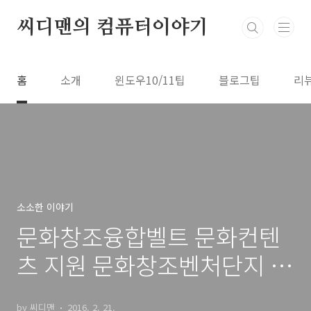
본문 바로가기
씨디맨의 컴퓨터이야기
홈
소개
윈도우10/11팁
블로그팁
리
소소한 이야기
문화창조융합벨트 문화컨텐
츠 지원 문화창조벤처단지 방
문기
by 씨디맨
2016. 2. 21.