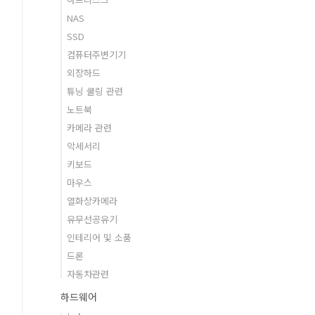
NAS
SSD
컴퓨터주변기기
외장하드
튜닝 쿨링 관련
노트북
카메라 관련
악세서리
키보드
마우스
열화상카메라
유무선공유기
인테리어 및 소품
드론
자동차관련
하드웨어