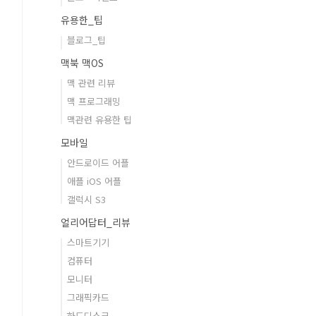
유용한_팁
블로그_팁
맥북 맥OS
맥 관련 리뷰
맥 프로그래밍
맥관련 유용한 팁
모바일
안드로이드 어플
애플 iOS 어플
갤럭시 S3
얼리어답터_리뷰
스마트기기
컴퓨터
모니터
그래픽카드
하드디스크