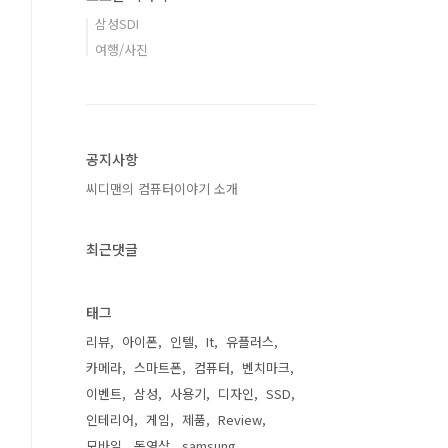
삼성SDI
여행/사진
공지사항
씨디맨의 컴퓨터이야기 소개
최근댓글
태그
리뷰
아이폰
인텔
It
유플러스
카메라
스마트폰
컴퓨터
벤치마크
이벤트
삼성
사용기
디자인
SSD
인테리어
게임
제품
Review
모바일
동영상
samsung