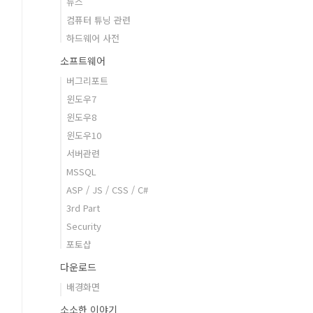
뉴스
컴퓨터 튜닝 관련
하드웨어 사전
소프트웨어
버그리포트
윈도우7
윈도우8
윈도우10
서버관련
MSSQL
ASP / JS / CSS / C#
3rd Part
Security
포토샵
다운로드
배경화면
소소한 이야기