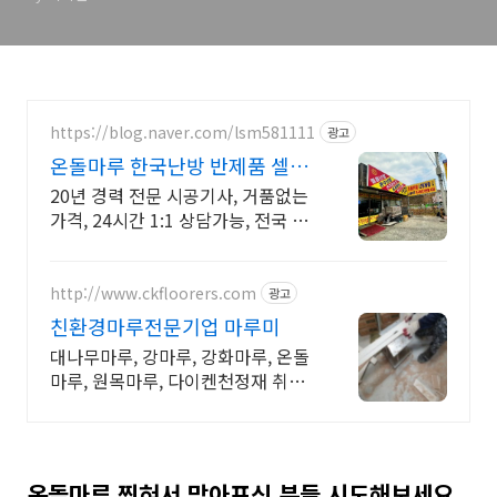
https://blog.naver.com/lsm581111
광고
온돌마루 한국난방 반제품 셀프
시공 가능
20년 경력 전문 시공기사, 거품없는
가격, 24시간 1:1 상담가능, 전국 출
장 코튼망사발열체 난방필름 온돌판
넬 전기온수기 면상필름 온수난방
탄소난방 히팅케이블
http://www.ckfloorers.com
광고
친환경마루전문기업 마루미
대나무마루, 강마루, 강화마루, 온돌
마루, 원목마루, 다이켄천정재 취급
및 시공.
온돌마루 찍혀서 맘아프신 분들 시도해보세요