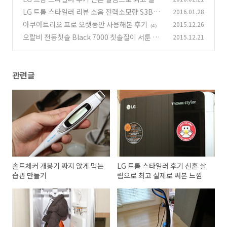
로 써본 느낌
LG 트롬 스타일러 리뷰 소음 전력소모량 S3BER
2016.01.28
(5)
쓸만한가
아쿠아트리오 프로 오랫동안 사용해본 후기
2015.12.26
(5)
(4)
오랄비 전동칫솔 Black 7000 칫솔질이 서툰 그
2015.12.21
대에게 딱
(1)
관련글
솔트체커 개봉기 짜지 않게 먹는
LG 트롬 스타일러 후기 신혼 살
습관 만들기
림으로 최고 실제로 써본 느낌