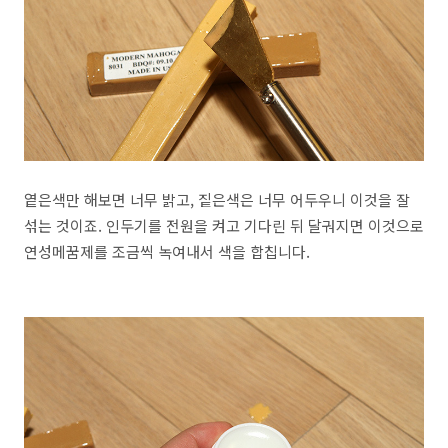
옅은색만 해보면 너무 밝고, 짙은색은 너무 어두우니 이것을 잘
섞는 것이죠. 인두기를 전원을 켜고 기다린 뒤 달궈지면 이것으로
연성메꿈제를 조금씩 녹여내서 색을 합칩니다.