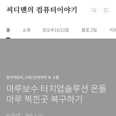
본문 바로가기
씨디맨의 컴퓨터이야기
홈
소개
윈도우10/11팁
블로그팁
리
얼리어답터_리뷰/인테리어 및 소품
마루보수 터치업솔루션 온돌
마루 찍힌곳 복구하기
by 씨디맨
2016. 2. 10.