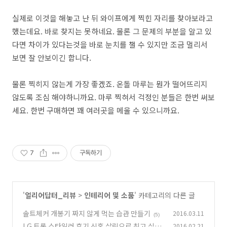
실제로 이것을 해놓고 난 뒤 와이프에게 찍힌 자리를 찾아보라고
했는데요. 바로 찾지는 못하네요. 물론 그 문제의 부분을 알고 있
다면 차이가 있다는것을 바로 눈치를 챌 수 있지만 조금 멀리서
보면 잘 안보이긴 합니다.
물론 찍히지 않는게 가장 좋겠죠. 온돌 마루는 뭔가 떨어뜨리지
않도록 조심 해야하니까요. 마루 찍혀서 걱정인 분들은 한번 써보
세요. 한번 구매하면 꽤 여러곳을 메울 수 있으니까요.
7
구독하기
'
얼리어답터_리뷰
>
인테리어 및 소품
' 카테고리의 다른 글
솔트체커 개봉기 짜지 않게 먹는 습관 만들기
2016.03.11
(5)
LG 트롬 스타일러 후기 신혼 살림으로 최고 실제
2016.02.21