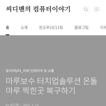
본문 바로가기
씨디맨의 컴퓨터이야기
홈
소개
윈도우10/11팁
블로그팁
리
얼리어답터_리뷰/인테리어 및 소품
마루보수 터치업솔루션 온돌
마루 찍힌곳 복구하기
by 씨디맨
2016. 2. 10.