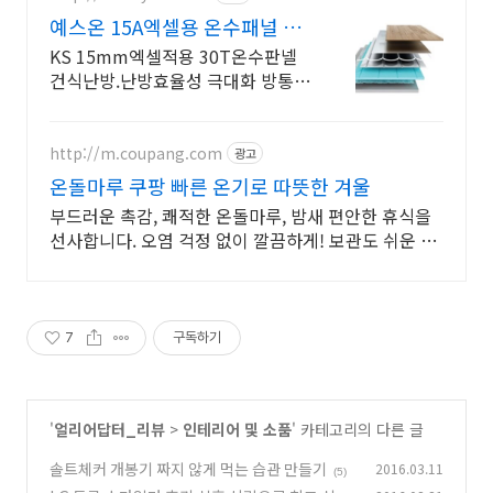
예스온 15A엑셀용 온수패널 건
식보일러 고객만족도No.1
KS 15mm엑셀적용 30T온수판넬
건식난방.난방효율성 극대화 방통대
체 고압축밀도 냉습오름자단 고강
도/압축단열성 소재100%바닥배치
온수패널강판99%접촉율NO꿀렁
http://m.coupang.com
광고
온돌마루 쿠팡 빠른 온기로 따뜻한 겨울
부드러운 촉감, 쾌적한 온돌마루, 밤새 편안한 휴식을
선사합니다. 오염 걱정 없이 깔끔하게! 보관도 쉬운 매
트를 쿠팡 로켓배송으로 만나보세요.
7
구독하기
'
얼리어답터_리뷰
>
인테리어 및 소품
' 카테고리의 다른 글
솔트체커 개봉기 짜지 않게 먹는 습관 만들기
2016.03.11
(5)