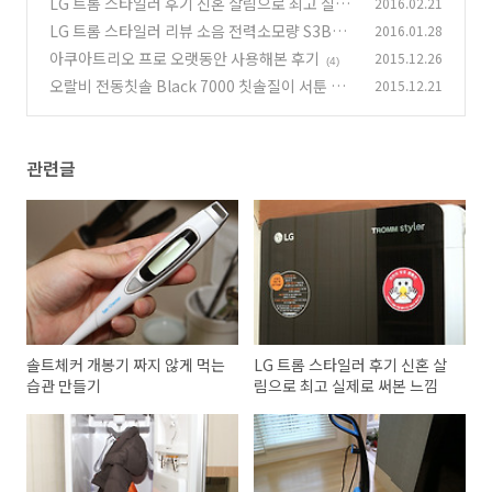
LG 트롬 스타일러 후기 신혼 살림으로 최고 실제
2016.02.21
로 써본 느낌
LG 트롬 스타일러 리뷰 소음 전력소모량 S3BER
2016.01.28
(5)
쓸만한가
아쿠아트리오 프로 오랫동안 사용해본 후기
2015.12.26
(5)
(4)
오랄비 전동칫솔 Black 7000 칫솔질이 서툰 그
2015.12.21
대에게 딱
(1)
관련글
솔트체커 개봉기 짜지 않게 먹는
LG 트롬 스타일러 후기 신혼 살
습관 만들기
림으로 최고 실제로 써본 느낌