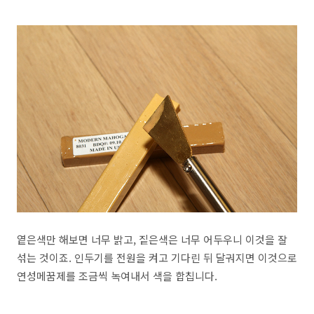
옅은색만 해보면 너무 밝고, 짙은색은 너무 어두우니 이것을 잘
섞는 것이죠. 인두기를 전원을 켜고 기다린 뒤 달궈지면 이것으로
연성메꿈제를 조금씩 녹여내서 색을 합칩니다.