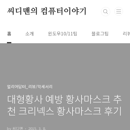
본문 바로가기
씨디맨의 컴퓨터이야기
홈
소개
윈도우10/11팁
블로그팁
리
얼리어답터_리뷰/악세서리
대형황사 예방 황사마스크 추
천 크리넥스 황사마스크 후기
by 씨디맨
2015. 3. 8.