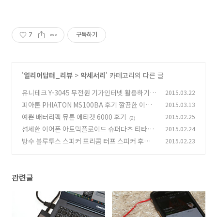
7
구독하기
'
얼리어답터_리뷰
>
악세서리
' 카테고리의 다른 글
유니테크 Y-3045 무전원 기가인터넷 활용하기
2015.03.22
피아톤 PHIATON MS100BA 후기 깔끔한 이어
2015.03.13
(0)
폰
예쁜 배터리팩 뮤톤 에티켓 6000 후기
2015.02.25
(3)
(2)
섬세한 이어폰 아토믹플로이드 슈퍼다츠 티타늄
2015.02.24
후기
방수 블루투스 스피커 프리콤 터프 스피커 후기
2015.02.23
(6)
(0)
관련글