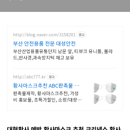
http://blog.naver.com/3158201
광고
부산 안전용품 전문 대성안전
부산산업용품유통단지 남문 앞, 티뷰크 유니폼, 볼라
드,반사경,과속방지턱 재고 보유
http://abc777.kr
광고
황사마스크추천 ABC판촉물 기
업/관공서 후결제 !
판촉물제작, 황사마스크추천, 가성
비 홍보물, 초특가할인, 소량/대량,
단체선물전문
대형황사 예방 황사마스크 추천 크리넥스 황사