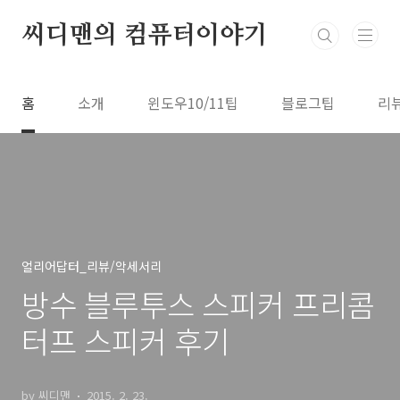
본문 바로가기
씨디맨의 컴퓨터이야기
홈
소개
윈도우10/11팁
블로그팁
리
얼리어답터_리뷰/악세서리
방수 블루투스 스피커 프리콤
터프 스피커 후기
by 씨디맨
2015. 2. 23.