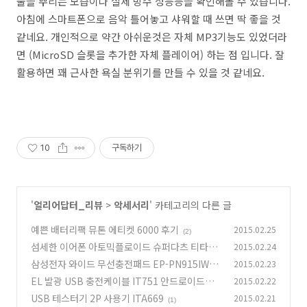
물을 뿌리는 모습이나 실제 방수 성능등을 확인해볼 수 있습니다.
아침에 스마트폰으로 음악 틀어놓고 샤워할 때 쓰면 딱 좋을 것
같네요. 개인적으로 약간 아쉬운것은 자체 MP3기능도 있었더라
면 (MicroSD 슬롯을 추가한 자체 플레이어) 하는 점 입니다. 잘
활용하면 꽤 근사한 욕실 분위기를 만들 수 있을 것 같네요.
10
구독하기
'
얼리어답터_리뷰
>
악세서리
' 카테고리의 다른 글
예쁜 배터리팩 뮤톤 에티켓 6000 후기
2015.02.25
(2)
섬세한 이어폰 아토믹플로이드 슈퍼다츠 티타늄
2015.02.24
후기
삼성전자 와이드 무선충전패드 EP-PN915IWK
2015.02.23
(6)
G 후기
EL 발광 USB 충전케이블 IT751 안드로이드용
2015.02.22
(0)
아이폰용
USB 테스터기 2P 사용기 ITA669
2015.02.21
(0)
(1)