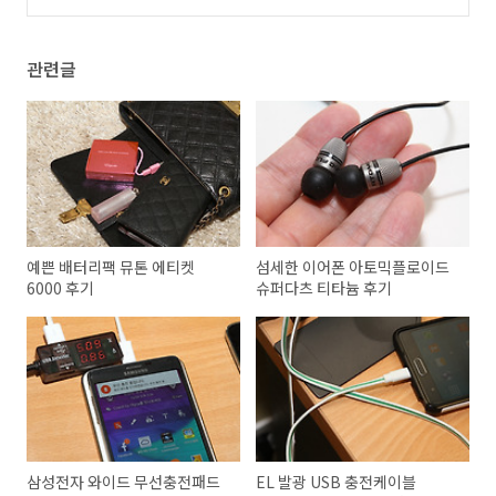
관련글
예쁜 배터리팩 뮤톤 에티켓
섬세한 이어폰 아토믹플로이드
6000 후기
슈퍼다츠 티타늄 후기
삼성전자 와이드 무선충전패드
EL 발광 USB 충전케이블