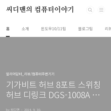
본문 바로가기
씨디맨의 컴퓨터이야기
홈
소개
윈도우10/11팁
블로그팁
리
얼리어답터_리뷰/컴퓨터주변기기
기가비트 허브 8포트 스위칭
허브 디링크 DGS-1008A 후
기
by 씨디맨
2014. 9. 30.