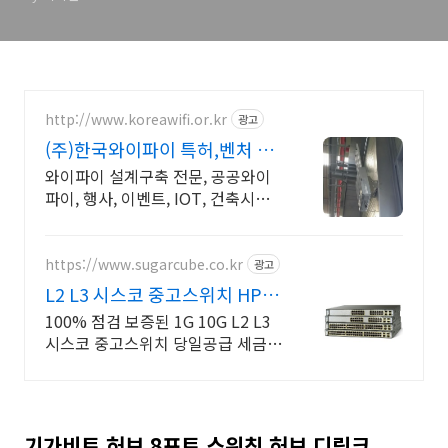
http://www.koreawifi.or.kr
광고
(주)한국와이파이 특허,벤처 빠
른상담 가능
와이파이 설계구축 전문, 공공와이
파이, 행사, 이벤트, IOT, 건축시설
어디서나 끊김없이! 와이파이특허
보유, 다양한 시공경험을 가진 전문
성있는 기업
https://www.sugarcube.co.kr
광고
L2 L3 시스코 중고스위치 HP
DELL CISCO
100% 점검 보증된 1G 10G L2 L3
시스코 중고스위치 당일공급 세금계
산서 100% 점검된 시스코 L2 L3스
위치대량가능 보증 세금계산서 카드
결제
기가비트 허브 8포트 스위칭 허브 디링크