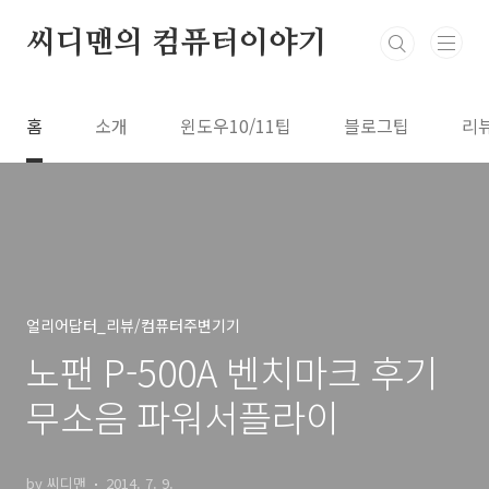
본문 바로가기
씨디맨의 컴퓨터이야기
홈
소개
윈도우10/11팁
블로그팁
리
얼리어답터_리뷰/컴퓨터주변기기
노팬 P-500A 벤치마크 후기
무소음 파워서플라이
by 씨디맨
2014. 7. 9.