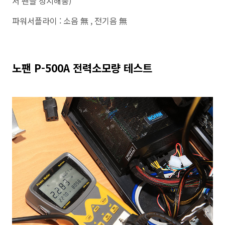
서 팬을 정지해둠)
파워서플라이 : 소음 無 , 전기음 無
노팬 P-500A 전력소모량 테스트