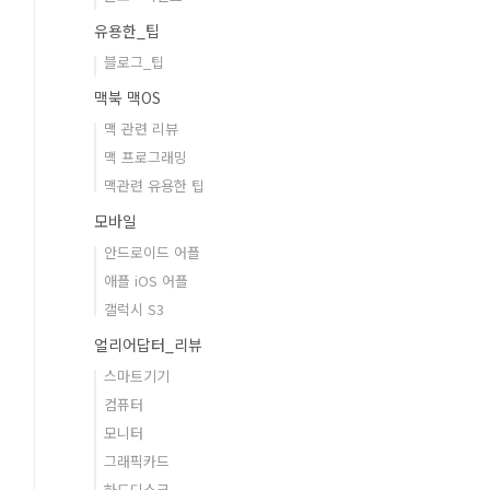
유용한_팁
블로그_팁
맥북 맥OS
맥 관련 리뷰
맥 프로그래밍
맥관련 유용한 팁
모바일
안드로이드 어플
애플 iOS 어플
갤럭시 S3
얼리어답터_리뷰
스마트기기
컴퓨터
모니터
그래픽카드
하드디스크