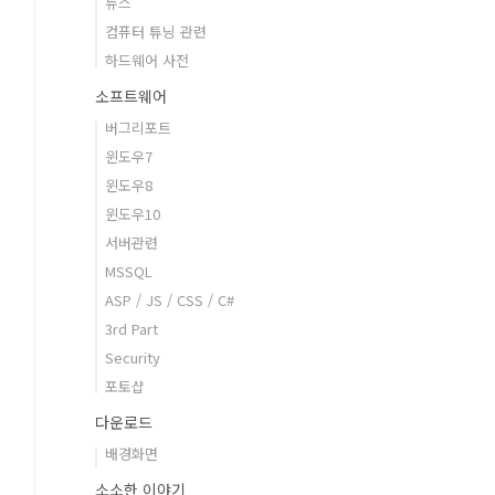
뉴스
컴퓨터 튜닝 관련
하드웨어 사전
소프트웨어
버그리포트
윈도우7
윈도우8
윈도우10
서버관련
MSSQL
ASP / JS / CSS / C#
3rd Part
Security
포토샵
다운로드
배경화면
소소한 이야기