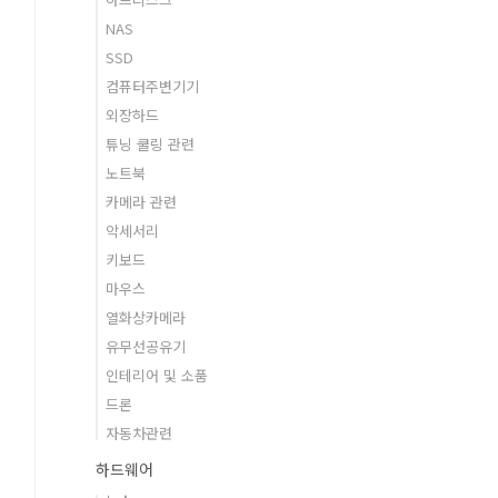
NAS
SSD
컴퓨터주변기기
외장하드
튜닝 쿨링 관련
노트북
카메라 관련
악세서리
키보드
마우스
열화상카메라
유무선공유기
인테리어 및 소품
드론
자동차관련
하드웨어