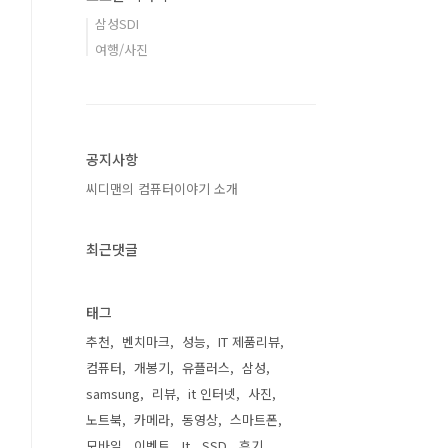
삼성SDI
여행/사진
공지사항
씨디맨의 컴퓨터이야기 소개
최근댓글
태그
추천
벤치마크
성능
IT 제품리뷰
컴퓨터
개봉기
유플러스
삼성
samsung
리뷰
it 인터넷
사진
노트북
카메라
동영상
스마트폰
모바일
이벤트
It
SSD
후기