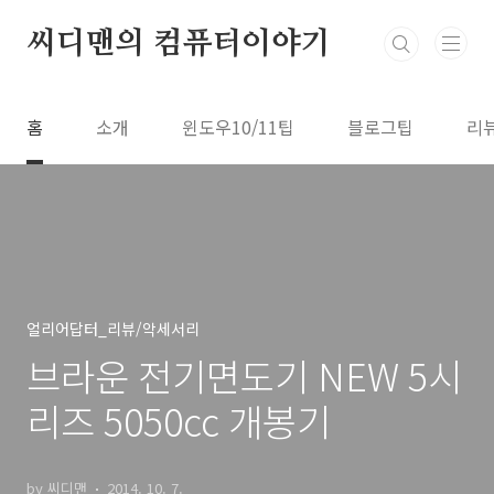
본문 바로가기
씨디맨의 컴퓨터이야기
홈
소개
윈도우10/11팁
블로그팁
리
얼리어답터_리뷰/악세서리
브라운 전기면도기 NEW 5시
리즈 5050cc 개봉기
by 씨디맨
2014. 10. 7.