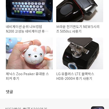
네비게이션 순위 나브킹덤
브라운 전기면도기 NEW 5시리
N200 고성능 네비게이션 후기
즈 5050cc 사용기
개봉기
제닉스 Zoo Peaker 휴대용 스
LG 유플러스 LTE 블랙박스
피커 후기
HDB-2000H 후기 사용기
댓글