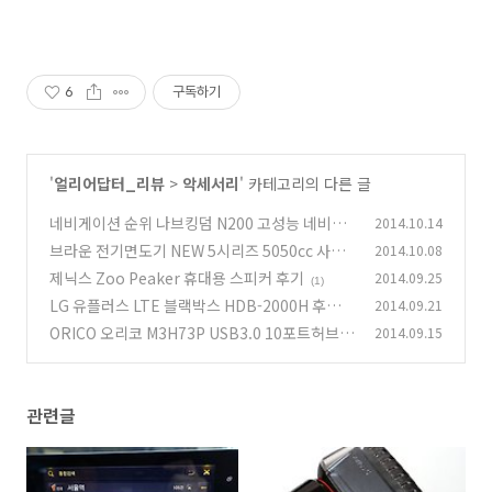
6
구독하기
'
얼리어답터_리뷰
>
악세서리
' 카테고리의 다른 글
네비게이션 순위 나브킹덤 N200 고성능 네비게
2014.10.14
이션 후기 개봉기
브라운 전기면도기 NEW 5시리즈 5050cc 사용
2014.10.08
(1)
기
제닉스 Zoo Peaker 휴대용 스피커 후기
2014.09.25
(2)
(1)
LG 유플러스 LTE 블랙박스 HDB-2000H 후기
2014.09.21
사용기
ORICO 오리코 M3H73P USB3.0 10포트허브
2014.09.15
(7)
유전원 후기
(17)
관련글