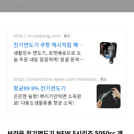
http://m.coupang.com
광고
전기면도기 쿠팡 캐시적립 혜택
까지
생활방수 면도기, 로켓배송으로 오
늘 주문 내일 깔끔하게! 얼굴 윤곽에
밀착, 5중날로 잔수염 없이! 샤워 중
에도 OK.
https://smartstore.naver.com/manhurst
광고
항균99.9% 전기면도기
은은한 숲향! 뿌리기만하면 소독완
료! 다용도생활용품 향균 소독!
브라운 전기면도기 NEW 5시리즈 5050cc 개