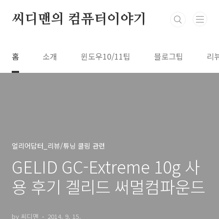
본문 바로가기
씨디맨의 컴퓨터이야기
홈
소개
윈도우10/11팁
블로그팁
리
얼리어답터_리뷰/튜닝 쿨링 관련
GELID GC-Extreme 10g 사
용 후기 겔리드 써멀컴파운드
by 씨디맨
2014. 9. 15.