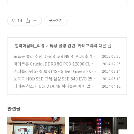
에서 시작
14
구독하기
'
얼리어답터_리뷰
>
튜닝 쿨링 관련
' 카테고리의 다른 글
노트북 쿨러 추천 DeepCool N9 BLACK 후기
2015.05.25
마이크론 Crucial DDR3 8G PC3-12800 CL8 B
2014.12.05
(0)
allistix 사용 후기
슈퍼플라워 SF-500R14SE Silver Green FX 후
2014.08.14
(0)
기 벤치마크 성능
노트북 HDD SSD 교체 삼성 SSD 840 EVO 250
2014.05.13
(3)
GB
다이슨 청소기 DC62 DC48 싸이클론 에어 멀티
2014.04.12
(21)
플라이어
(3)
관련글