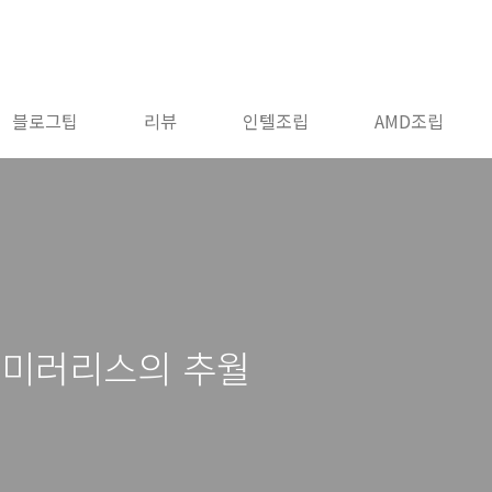
블로그팁
리뷰
인텔조립
AMD조립
뷰 미러리스의 추월