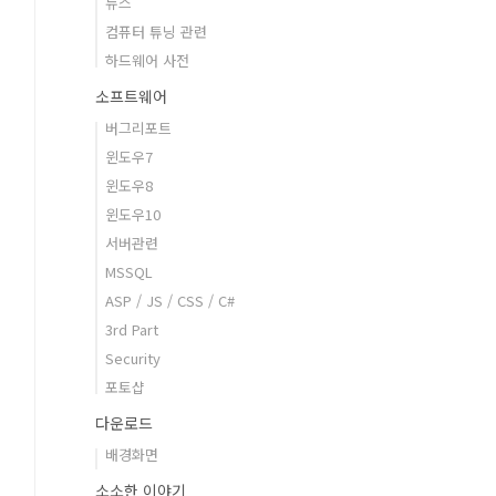
뉴스
컴퓨터 튜닝 관련
하드웨어 사전
소프트웨어
버그리포트
윈도우7
윈도우8
윈도우10
서버관련
MSSQL
ASP / JS / CSS / C#
3rd Part
Security
포토샵
다운로드
배경화면
소소한 이야기