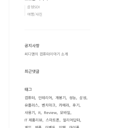
삼성SDI
여행/사진
공지사항
씨디맨의 컴퓨터이야기 소개
최근댓글
태그
컴퓨터
인테리어
개봉기
성능
삼성
유플러스
벤치마크
카메라
후기
사용기
It
Review
모바일
IT 제품리뷰
스마트폰
얼리어답터
게임
제품
이벤트
인텔
아이폰