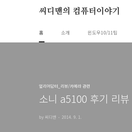
본문 바로가기
씨디맨의 컴퓨터이야기
홈
소개
윈도우10/11팁
얼리어답터_리뷰/카메라 관련
소니 a5100 후기 리
by 씨디맨
2014. 9. 1.