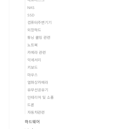
NAS
SSD
컴퓨터주변기기
외장하드
튜닝 쿨링 관련
노트북
카메라 관련
악세서리
키보드
마우스
열화상카메라
유무선공유기
인테리어 및 소품
드론
자동차관련
하드웨어