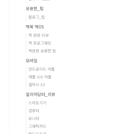
유용한_팁
블로그_팁
맥북 맥OS
맥 관련 리뷰
맥 프로그래밍
맥관련 유용한 팁
모바일
안드로이드 어플
애플 iOS 어플
갤럭시 S3
얼리어답터_리뷰
스마트기기
컴퓨터
모니터
그래픽카드
하드디스크