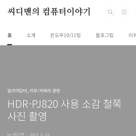
본문 바로가기
씨디맨의 컴퓨터이야기
홈
소개
윈도우10/11팁
블로그팁
리
얼리어답터_리뷰/카메라 관련
HDR-PJ820 사용 소감 철쭉
사진 촬영
by 씨디맨
2014. 5. 13.