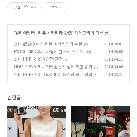
신규 상품 업로드
2
구독하기
'
얼리어답터_리뷰
>
카메라 관련
' 카테고리의 다른 글
소니 a5100 후기 리뷰 미러리스의 추월
2014.09.01
(7)
RX100 MK3 후기 사용기 발표회 스케치
2014.06.08
(33)
소니 HDR-PJ820 장점 단점
2014.04.15
(4)
HDR-PJ820 프로젝터 활용기 실제 화면 밝기
2014.04.06
(1)
소니 HDR-PJ820 와이파이 동영상 공유 원격 촬
2014.03.31
영
(4)
관련글