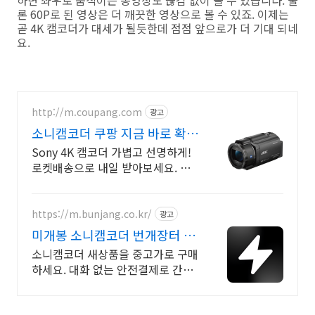
하면 좌우로 움직이는 동영상도 끊김 없이 볼 수 있습니다. 물
론 60P로 된 영상은 더 깨끗한 영상으로 볼 수 있죠. 이제는
곧 4K 캠코더가 대세가 될듯한데 점점 앞으로가 더 기대 되네
요.
http://m.coupang.com
광고
소니캠코더 쿠팡 지금 바로 확인
해요
Sony 4K 캠코더 가볍고 선명하게!
로켓배송으로 내일 받아보세요. 방
송사 PD도 칭찬한 가벼운 사용감!
특별한 순간을 고화질로 담으세요.
https://m.bunjang.co.kr/
광고
미개봉 소니캠코더 번개장터 국
내 최대 브랜드 중고거래
소니캠코더 새상품을 중고가로 구매
하세요. 대화 없는 안전결제로 간편
하게! 전국 각지에서 올라오는 전국
구 최다 상품 매일 10만 개 이상의