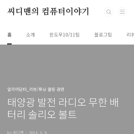
본문 바로가기
씨디맨의 컴퓨터이야기
홈
소개
윈도우10/11팁
블로그팁
리
얼리어답터_리뷰/튜닝 쿨링 관련
태양광 발전 라디오 무한 배
터리 솔리오 볼트
by 씨디맨
2014. 3. 9.