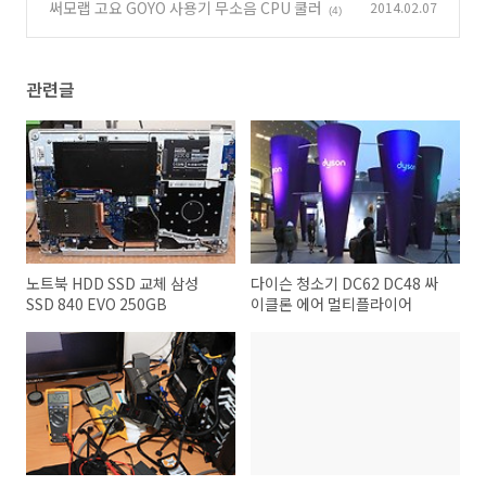
써모랩 고요 GOYO 사용기 무소음 CPU 쿨러
2014.02.07
(4)
관련글
노트북 HDD SSD 교체 삼성
다이슨 청소기 DC62 DC48 싸
SSD 840 EVO 250GB
이클론 에어 멀티플라이어