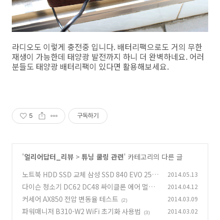
라디오도 이렇게 충전중 입니다. 배터리팩으로도 거의 무한
재생이 가능한데 태양광 발전까지 하니 더 완벽하네요. 어러
분들도 태양광 배터리팩이 있다면 활용해보세요.
5
구독하기
'
얼리어답터_리뷰
>
튜닝 쿨링 관련
' 카테고리의 다른 글
노트북 HDD SSD 교체 삼성 SSD 840 EVO 250
2014.05.13
GB
다이슨 청소기 DC62 DC48 싸이클론 에어 멀티
2014.04.12
(21)
플라이어
커세어 AX850 전압 변동율 테스트
2014.03.09
(3)
(2)
파워매니저 B310-W2 WiFi 초기화 사용법
2014.03.02
(3)