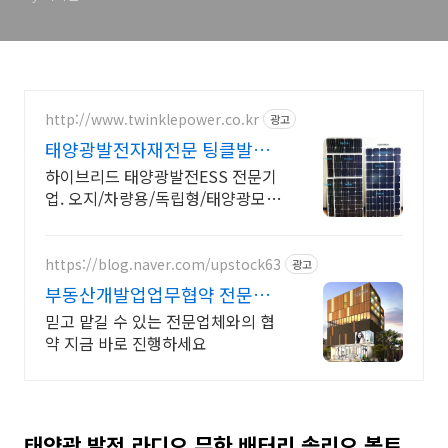
http://www.twinklepower.co.kr
광고
태양광발전자재전문 팅클발전
소
하이브리드 태양광발전ESS 전문기
업. 오지/차량용/독립형/태양광모
듈/충전컨트롤러.
https://blog.naver.com/upstock63
광고
부동산개발업업무협약 전문업
체
믿고 맡길 수 있는 전문업체와의 협
약 지금 바로 진행하세요
태양광 발전 라디오 무한 배터리 솔리오 볼트