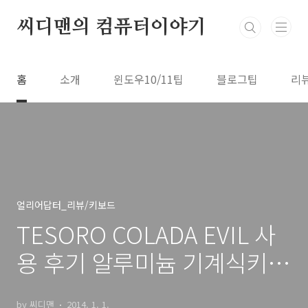
본문 바로가기
씨디맨의 컴퓨터이야기
홈
소개
윈도우10/11팁
블로그팁
리
얼리어답터_리뷰/키보드
TESORO COLADA EVIL 사
용 후기 알루미늄 기계식키보
드
by 씨디맨
2014. 1. 1.