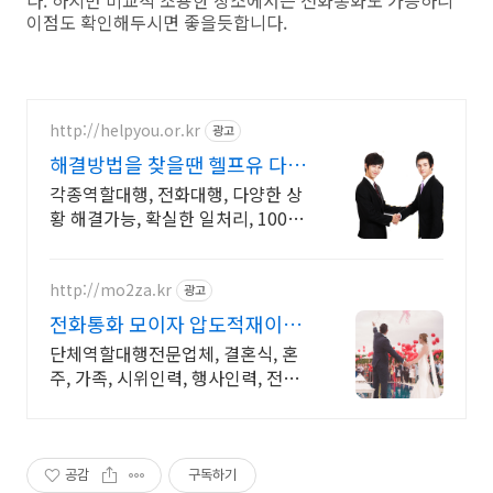
이점도 확인해두시면 좋을듯합니다.
http://helpyou.or.kr
광고
해결방법을 찾을땐 헬프유 다양
하고 어려운 상황해결가능
각종역할대행, 전화대행, 다양한 상
황 해결가능, 확실한 일처리, 100%
비밀보장 사람의 도움이 필요할 때
는 헬프유를 기억하세요. 어떤 상황
이던 해결이 가능합니다.
http://mo2za.kr
광고
전화통화 모이자 압도적재이용
전문적인 경력자들로 진행
단체역할대행전문업체, 결혼식, 혼
주, 가족, 시위인력, 행사인력, 전문
적인 연기 전문경력자들을 신속하고
정확하게 배치, 단체역할대행은 모
이자를 기억해주세요.
공감
구독하기