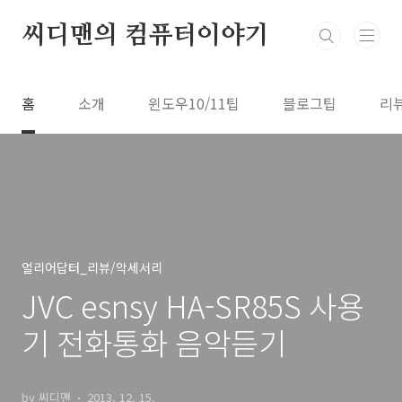
본문 바로가기
씨디맨의 컴퓨터이야기
홈
소개
윈도우10/11팁
블로그팁
리
얼리어답터_리뷰/악세서리
JVC esnsy HA-SR85S 사용
기 전화통화 음악듣기
by 씨디맨
2013. 12. 15.