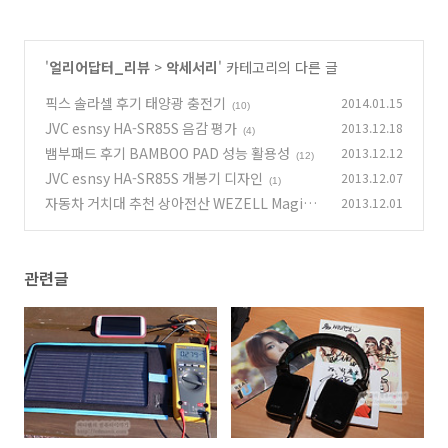
'
얼리어답터_리뷰
>
악세서리
' 카테고리의 다른 글
픽스 솔라셀 후기 태양광 충전기
2014.01.15
(10)
JVC esnsy HA-SR85S 음감 평가
2013.12.18
(4)
뱀부패드 후기 BAMBOO PAD 성능 활용성
2013.12.12
(12)
JVC esnsy HA-SR85S 개봉기 디자인
2013.12.07
(1)
자동차 거치대 추천 상아전산 WEZELL Magic c
2013.12.01
ube
(6)
관련글