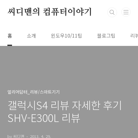
본문 바로가기
씨디맨의 컴퓨터이야기
홈
소개
윈도우10/11팁
블로그팁
리
얼리어답터_리뷰/스마트기기
갤럭시S4 리뷰 자세한 후기
SHV-E300L 리뷰
by 씨디맨
2013. 4. 29.