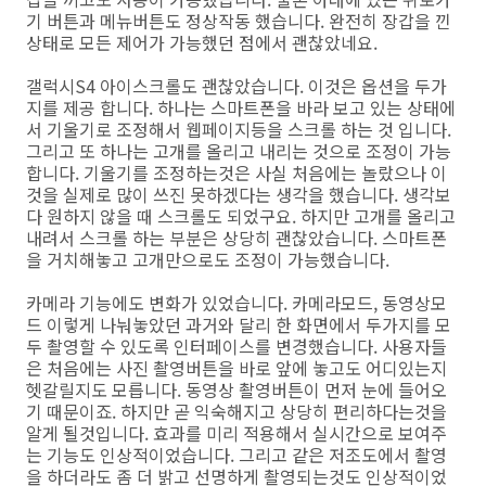
기 버튼과 메뉴버튼도 정상작동 했습니다. 완전히 장갑을 낀
상태로 모든 제어가 가능했던 점에서 괜찮았네요.
갤럭시S4 아이스크롤도 괜찮았습니다. 이것은 옵션을 두가
지를 제공 합니다. 하나는 스마트폰을 바라 보고 있는 상태에
서 기울기로 조정해서 웹페이지등을 스크롤 하는 것 입니다.
그리고 또 하나는 고개를 올리고 내리는 것으로 조정이 가능
합니다. 기울기를 조정하는것은 사실 처음에는 놀랐으나 이
것을 실제로 많이 쓰진 못하겠다는 생각을 했습니다. 생각보
다 원하지 않을 때 스크롤도 되었구요. 하지만 고개를 올리고
내려서 스크롤 하는 부분은 상당히 괜찮았습니다. 스마트폰
을 거치해놓고 고개만으로도 조정이 가능했습니다.
카메라 기능에도 변화가 있었습니다. 카메라모드, 동영상모
드 이렇게 나눠놓았던 과거와 달리 한 화면에서 두가지를 모
두 촬영할 수 있도록 인터페이스를 변경했습니다. 사용자들
은 처음에는 사진 촬영버튼을 바로 앞에 놓고도 어디있는지
헷갈릴지도 모릅니다. 동영상 촬영버튼이 먼저 눈에 들어오
기 때문이죠. 하지만 곧 익숙해지고 상당히 편리하다는것을
알게 될것입니다. 효과를 미리 적용해서 실시간으로 보여주
는 기능도 인상적이었습니다. 그리고 같은 저조도에서 촬영
을 하더라도 좀 더 밝고 선명하게 촬영되는것도 인상적이었